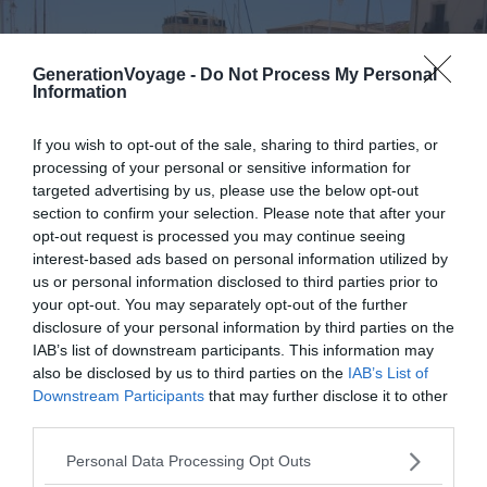
GenerationVoyage -
Do Not Process My Personal
Information
If you wish to opt-out of the sale, sharing to third parties, or
processing of your personal or sensitive information for
targeted advertising by us, please use the below opt-out
section to confirm your selection. Please note that after your
opt-out request is processed you may continue seeing
interest-based ads based on personal information utilized by
us or personal information disclosed to third parties prior to
your opt-out. You may separately opt-out of the further
Crédit Photo : Shutterstock – Picturereflex
disclosure of your personal information by third parties on the
IAB’s list of downstream participants. This information may
Marseillan possède non pas un, mais trois ports de
also be disclosed by us to third parties on the
IAB’s List of
plaisance : le port de Marseillan Ville, le port de Marseillan
Downstream Participants
that may further disclose it to other
Plage, et celui de Tabarka. Cependant, ce sont les deux
third parties.
premiers qui abrite les principaux bateaux en location.
Personal Data Processing Opt Outs