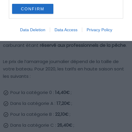
Le port de Marseillan Ville
CONFIRM
Situé sur l’étang de Thau, ce port possède 22 places
pour les bateaux de passage
inférieurs à 15 m
. Abrité des
Data Deletion
Data Access
Privacy Policy
vents, il ne présente pas de difficultés d’accès majeures.
En revanche, il n’est pas possible d’y faire le plein, le
carburant étant
réservé aux professionnels de la pêche
.
Le prix de l’amarrage journalier dépend de la taille de
votre bateau. Pour 2020, les tarifs en haute saison sont
les suivants :
Pour la catégorie 0 :
14,40€
;
Dans la catégorie A :
17,20€
;
Pour la catégorie B :
22,10€
;
Dans la catégorie C :
26,40€
;