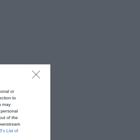
sonal or
ection to
ou may
 personal
out of the
 downstream
B’s List of