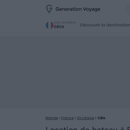
VOUS EXPLOREZ
Découvrir la destinatio
Sète
Monde
France
Occitanie
Sète
Location de bateau à 