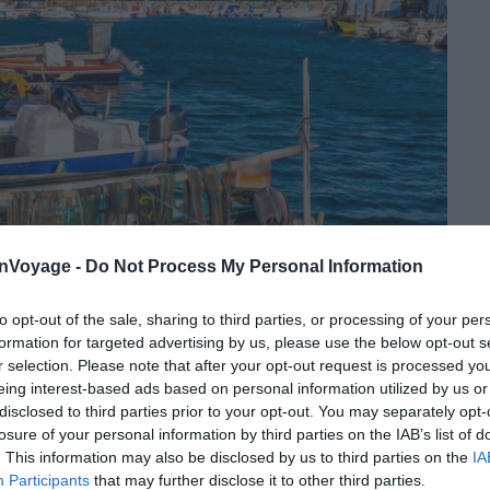
onVoyage -
Do Not Process My Personal Information
to opt-out of the sale, sharing to third parties, or processing of your per
formation for targeted advertising by us, please use the below opt-out s
r selection. Please note that after your opt-out request is processed y
eing interest-based ads based on personal information utilized by us or
disclosed to third parties prior to your opt-out. You may separately opt-
Crédit photo : Shutterstock – FredP
losure of your personal information by third parties on the IAB’s list of
. This information may also be disclosed by us to third parties on the
IA
Participants
that may further disclose it to other third parties.
rouverez différents modèles de bateaux à louer, du