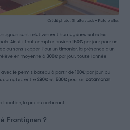
Crédit photo : Shutterstock – Picturereflex
Frontignan sont relativement homogènes entre les
nels. Ainsi, il faut compter environ
150€
par jour pour un
c ou sans skipper. Pour un
timonier
, la présence d’un
 s’élève en moyenne à
300€
par jour, toute l’année.
uer avec le permis bateau à partir de
100€
par jour, ou
in, comptez entre
290€
et
500€
pour un
catamaran
 la location, le prix du carburant.
à Frontignan ?