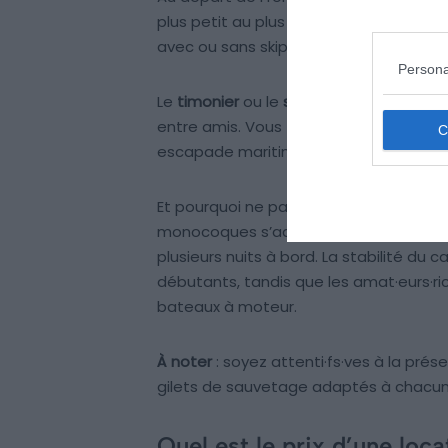
plus petit au plus gros. Pour la navigat
avec ou sans skipper, vous permettront
Persona
Le
timonier
ou le
semi-rigide
vous accom
entre amis. Vous trouverez à bord une c
escapade maritime de quelques heures
Et pourquoi ne pas opter pour le char
monocoques s’adaptent à tout type d
plusieurs nuits à bord. La stabilité du
débutants, tandis que les amat·eurs·ri
bateaux à moteur.
À noter
: soyez attenti·fs·ves à la pré
gilets de sauvetage adaptés à chacun,
Quel est le prix d’une loc