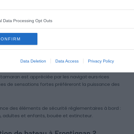
ion de plaisance sans permis, les
coques et vedettes
,
 de découvrir le littoral méditerranéen.
l Data Processing Opt Outs
pagneront lors de vos sorties en mer en famille ou
abine et un bain de soleil, parfaits pour profiter d’une
CONFIRM
 à quelques jours.
Data Deletion
Data Access
Privacy Policy
me d’un
voilier
ou la sérénité d’un
catamaran
? Ces
e navigation et permettent de passer une ou
 catamaran est appréciée par les navigat·eurs·rices
ces de sensations fortes préféreront la puissance des
sence des éléments de sécurité réglementaires à bord :
 adultes et enfants, bouée et extincteur.
ation de bateau à Frontignan ?