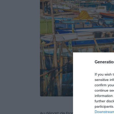
Generati
If you wish 
sensitive in
confirm you
continue se
information 
further disc
participants
Downstream 
Au départ de Frontignan plage, vous t