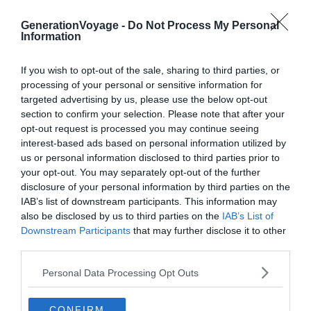
loués avec les équipements de sauvetage obligatoires :
GenerationVoyage -
Do Not Process My Personal
bouées, gilets de sauvetage pour enfants et adultes
Information
ainsi qu’un extincteur.
If you wish to opt-out of the sale, sharing to third parties, or
Les tarifs restent globalement similaires tout au long de
processing of your personal or sensitive information for
l’année. Pour la location d’un voilier avec skipper,
targeted advertising by us, please use the below opt-out
section to confirm your selection. Please note that after your
comptez environ
150 €
de plus. Pour certains voiliers,
opt-out request is processed you may continue seeing
vous pouvez aussi faire appel aux services d’une hôtesse
interest-based ads based on personal information utilized by
pour environ
120 €
supplémentaires.
us or personal information disclosed to third parties prior to
your opt-out. You may separately opt-out of the further
disclosure of your personal information by third parties on the
IAB’s list of downstream participants. This information may
also be disclosed by us to third parties on the
IAB’s List of
À lire aussi sur le guide Héraklion :
Downstream Participants
that may further disclose it to other
third parties.
Visiter Héraklion : les 15 choses incontournables à
faire
Personal Data Processing Opt Outs
Airbnb Héraklion : les meilleures locations Airbnb à
Héraklion
CONFIRM