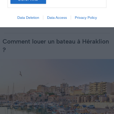
13 excursions à la journée à faire depuis Héraklion en
Crète
Data Deletion
Data Access
Privacy Policy
Dans quel quartier loger à Héraklion ?
Comment louer un bateau à Héraklion
?