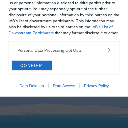
us or personal information disclosed to third parties prior to
your opt-out. You may separately opt-out of the further
La solution alternative qui vous permettra, sans permis,
disclosure of your personal information by third parties on the
de naviguer à bord de ce genre d’embarcation, c’est
IAB’s list of downstream participants. This information may
d’opter pour la location de bateau au Cap-Ferret avec
also be disclosed by us to third parties on the
IAB’s List of
skipper !
Downstream Participants
that may further disclose it to other
third parties.
Personal Data Processing Opt Outs
CONFIRM
Nos conseils pour naviguer au Cap-
Ferret
Data Deletion
Data Access
Privacy Policy