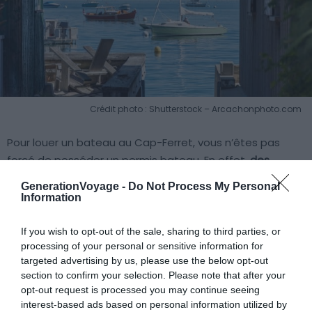
Crédit photo : Shutterstock – Arcachonphoto.com
Pour louer un bateau au Cap-Ferret, vous n’êtes pas
forcé de posséder un permis bateau. En effet,
des
bateaux sans permis sont proposés à la location
. Ce
GenerationVoyage -
Do Not Process My Personal
sont par contre obligatoirement des bateaux de petite
Information
taille, avec une puissance inférieure à 4,5 kw (6 CV).
If you wish to opt-out of the sale, sharing to third parties, or
processing of your personal or sensitive information for
Si vous souhaitez voguer à bord d’une embarcation plus
targeted advertising by us, please use the below opt-out
importante et disposant d’un moteur de plus de 6 CV,
section to confirm your selection. Please note that after your
vous devez dans ce cas-là impérativement disposer
opt-out request is processed you may continue seeing
d’un permis bateau.
interest-based ads based on personal information utilized by