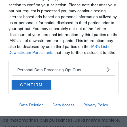
Location de jet ski à Théoule-sur-Mer : comment faire
section to confirm your selection. Please note that after your
et où ?
opt-out request is processed you may continue seeing
Location de jet ski à Saint-Raphaël : comment faire
interest-based ads based on personal information utilized by
et où ?
us or personal information disclosed to third parties prior to
your opt-out. You may separately opt-out of the further
Location de jet ski au Lavandou : comment faire et où
disclosure of your personal information by third parties on the
?
IAB’s list of downstream participants. This information may
Location de jet ski à Sainte-Maxime : comment faire
also be disclosed by us to third parties on the
IAB’s List of
Downstream Participants
that may further disclose it to other
et où ?
third parties.
Personal Data Processing Opt Outs
Faut-il un permis pour faire du jet ski
à Villeneuve-Loubet ?
CONFIRM
Il n’est
pas nécessaire
d’avoir un permis bateau pour
Data Deletion
Data Access
Privacy Policy
louer un jet ski à Villeneuve-Loubet. Les personnes ayant
ce type d’accréditation peuvent seulement bénéficier
de motomarines plus puissantes. De la même manière,