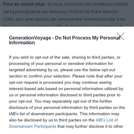
Pour en savoir plus :
Si vous cherchez les meilleurs hôtels
de la principauté de Monaco, l’Hôtel de Paris Monte-
Carlo est une option de renommée internationale. Il se
trouve en plein centre-ville de Monaco, sur la place du
Casino, près du quartier d’affaires et du quartier de
GenerationVoyage -
Do Not Process My Personal
shopping de luxe de One Monte-Carlo. De là, profitez
Information
d’une superbe vue sur le palais du Prince et la
Méditerranée. Ne passez pas à côté de la suite
If you wish to opt-out of the sale, sharing to third parties, or
Princesse Grace et la suite Prince Rainier III, célèbres pour
processing of your personal or sensitive information for
targeted advertising by us, please use the below opt-out
leur luxe inégalé sur la Côte d’Azur.
section to confirm your selection. Please note that after your
opt-out request is processed you may continue seeing
L’endroit propose également plusieurs restaurants
interest-based ads based on personal information utilized by
primés, dont le Louis XV – Alain Ducasse et Le Grill, qui
us or personal information disclosed to third parties prior to
your opt-out. You may separately opt-out of the further
offre une vue panoramique sur la Méditerranée. De plus,
disclosure of your personal information by third parties on the
de nombreuses activités vous attendent pour un séjour
IAB’s list of downstream participants. This information may
inoubliable à l’Hôtel de Paris. Dégustez un thé au Patio
also be disclosed by us to third parties on the
IAB’s List of
des Joailliers, savourez un cocktail au Bar Américain sur
Downstream Participants
that may further disclose it to other
fond de jazz, ou détendez-vous dans la
piscine sur le
third parties.