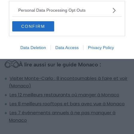
toit
.
Personal Data Processing Opt Outs
Voir cet hôtel
CONFIRM
Data Deletion
Data Access
Privacy Policy
À lire aussi sur le guide Monaco :
Visiter Monte-Carlo : 8 incontournables à faire et voir
(Monaco)
Les 12 meilleurs restaurants où manger à Monaco
Les 8 meilleurs rooftops et bars avec vue à Monaco
Les 7 événements annuels à ne pas manquer à
Monaco