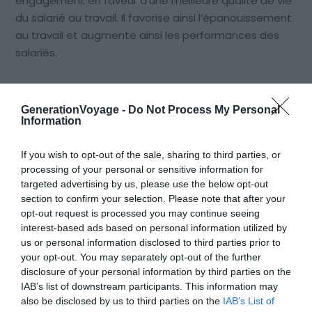
engagement en faveur d’une meilleure qualité de vie
du salarié au travail. Il favorise ainsi l’épanouissement
au travail et augmente ainsi les performances des
salariés.
3. Développer la créativité des
GenerationVoyage -
Do Not Process My Personal
salariés
Information
If you wish to opt-out of the sale, sharing to third parties, or
Le voyage incentive permet de développer la
processing of your personal or sensitive information for
créativité de vos salariés et de les mobiliser autour
targeted advertising by us, please use the below opt-out
d’un objectif commun. Les activités artistiques
section to confirm your selection. Please note that after your
opt-out request is processed you may continue seeing
stimulent l’ingéniosité et la curiosité de vos
interest-based ads based on personal information utilized by
collaborateurs. A travers ces activités créatifs, vos
us or personal information disclosed to third parties prior to
salariés apprendront à se connaître et à
your opt-out. You may separately opt-out of the further
communiquer. Chacun aura la possibilité de
disclosure of your personal information by third parties on the
s’épanouir individuellement et collectivement. Ces
IAB’s list of downstream participants. This information may
also be disclosed by us to third parties on the
IAB’s List of
objectifs leur seront bénéfique dans leur travail. La