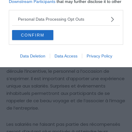
Downstream Participants
that may further disclose it to other
musique, le cinéma, la peinture, la danse … Toutes ces
third parties.
activités permettent de s’exprimer et de booster sa
créativité.
Personal Data Processing Opt Outs
CONFIRM
4. Motiver ses employés
Une nouvelle ambiance se crée au cœur de
Data Deletion
Data Access
Privacy Policy
l’entreprise. Dans ce cadre extraprofessionnel ou se
déroule l’incentive, le personnel a l’occasion de
s’exprimer. Il est important d’apporter une expérience
unique aux salariés. Surprises et événements
inhabituels permettront aux participants de se
rappeler de ce beau voyage et de l’associer à l’image
de l’entreprise.
Les salariés ne faisant pas partie des récompensés
seront d’autant plus motivés à atteindre leurs