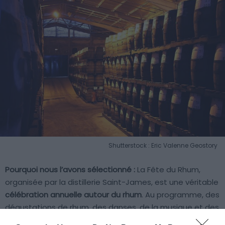
Shutterstock : Eric Valenne Geostory
Pourquoi nous l’avons sélectionné :
La Fête du Rhum,
organisée par la distillerie Saint-James, est une véritable
célébration annuelle autour du rhum
. Au programme, des
dégustations de rhum, des danses, de la musique et des
défilés de mode. Une expérience unique et