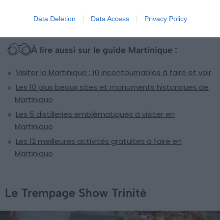
cette traditionnelle fête.
Data Deletion
Data Access
Privacy Policy
À lire aussi sur le guide Martinique :
Visiter la Martinique : 10 incontournables à faire et voir
Les 10 plus beaux sites et monuments historiques de
Martinique
Les 5 distilleries emblématiques à visiter en
Martinique
Les 12 meilleures activités gratuites à faire en
Martinique
Le Trempage Show Trinité