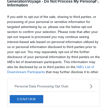
GenerationVoyage -
Do Not Process My Personal
incontournable pour les amateurs de rhum.
Information
Pour en savoir plus :
La Fête du Rhum est un des
festivals
If you wish to opt-out of the sale, sharing to third parties, or
processing of your personal or sensitive information for
culturels les plus symboliques de la Martinique
. Elle se
targeted advertising by us, please use the below opt-out
passe chaque année en décembre à la distillerie Saint-
section to confirm your selection. Please note that after your
James à Sainte-Marie, au nord de l’île. Avant une
opt-out request is processed you may continue seeing
éruption volcanique dévastatrice en 1902, la distillerie se
interest-based ads based on personal information utilized by
trouvait à Saint-Pierre. Aujourd’hui, Saint-James produit
us or personal information disclosed to third parties prior to
your opt-out. You may separately opt-out of the further
beaucoup de rhum sur l’île, c’est un événement à ne pas
disclosure of your personal information by third parties on the
manquer.
IAB’s list of downstream participants. This information may
also be disclosed by us to third parties on the
IAB’s List of
Malheureusement, la fête a été annulée en 2021, 2022 et
Downstream Participants
that may further disclose it to other
third parties.
2023. D’habitude, les participants peuvent savourer une
large sélection de rhums
à des prix raisonnables, y
Personal Data Processing Opt Outs
compris du rhum blanc, du rhum vieux et des cocktails
élégants. Malgré ces annulations, les organisateurs du
CONFIRM
festival restent positifs et prévoient bientôt le retour de