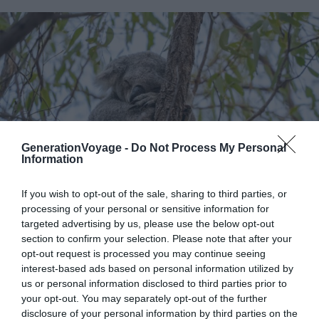
GenerationVoyage -
Do Not Process My Personal
Information
If you wish to opt-out of the sale, sharing to third parties, or
processing of your personal or sensitive information for
targeted advertising by us, please use the below opt-out
Shutterstock – James_Davies
section to confirm your selection. Please note that after your
opt-out request is processed you may continue seeing
interest-based ads based on personal information utilized by
Pourquoi nous l’avons sélectionné :
Une riche faune
us or personal information disclosed to third parties prior to
australienne, dont des koalas, prospère sur Magnetic
your opt-out. You may separately opt-out of the further
Island.
disclosure of your personal information by third parties on the