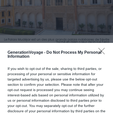
Le Palais Mudéjar est un des plus grands palais nobiliaires de Séville
niché en plein cœur de la rue Feria
GenerationVoyage -
Do Not Process My Personal
Les prix autour de l’Alcazar varient fortement selon la
Information
saison. Les fourchettes ci-dessous correspondent à la
haute saison, soit de mars à octobre, hors Semana
If you wish to opt-out of the sale, sharing to third parties, or
Santa et Feria d’Abril. En basse saison, comptez 30 à 40
processing of your personal or sensitive information for
% de moins sur la quasi-totalité des adresses. Deux
targeted advertising by us, please use the below opt-out
section to confirm your selection. Please note that after your
périodes font exception à toutes les règles : on y revient
opt-out request is processed you may continue seeing
plus bas.
interest-based ads based on personal information utilized by
us or personal information disclosed to third parties prior to
Petit budget — moins de 80 €/nuit
your opt-out. You may separately opt-out of the further
disclosure of your personal information by third parties on the