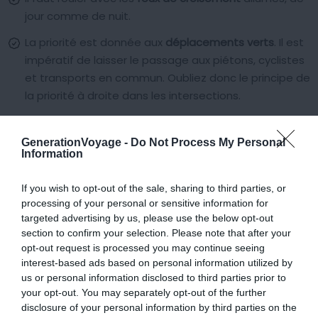
jour comme de nuit.
La priorité est donnée aux
déplacements verts
. Il est
impératif de laisser le passage aux piétons, cyclistes
et transports en commun. Oubliez donc le principe de
la priorité à droite dans les intersections.
Les distances de stationnement doivent être
respectées : laisser cinq mètres avant un passage
GenerationVoyage -
Do Not Process My Personal
Information
piéton, un passage de cyclistes, une double ligne
jaune et dix mètres aux abords d’une intersection.
If you wish to opt-out of the sale, sharing to third parties, or
Il ne faut pas laisser le moteur tourner sans nécessité
processing of your personal or sensitive information for
technique.
targeted advertising by us, please use the below opt-out
section to confirm your selection. Please note that after your
Le feu vert est précédé d’une phase orange.
opt-out request is processed you may continue seeing
interest-based ads based on personal information utilized by
Les détenteurs d’un permis européen sont dispensés de
us or personal information disclosed to third parties prior to
permis international.
your opt-out. You may separately opt-out of the further
disclosure of your personal information by third parties on the