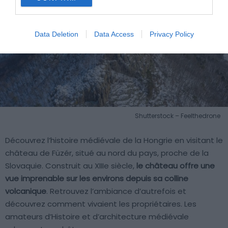
Data Deletion
Data Access
Privacy Policy
Shutterstock – Feelthedrone
Découvrez l’histoire médiévale de la Hongrie en visitant le
château de Füzér, situé au nord du pays, proche de la
Slovaquie. Construit au XIIIe siècle,
le château offre une
vue imprenable sur les environs depuis sa colline
volcanique
. Retrouvez l’ambiance d’autrefois et
découvrez comment vivaient les propriétaires. Les
amateurs d’Histoire et d’architecture médiévale