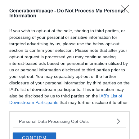
À lire aussi sur le guide Hongrie :
GenerationVoyage -
Do Not Process My Personal
Information
5 facettes de la Hongrie à connaître pour un premier
If you wish to opt-out of the sale, sharing to third parties, or
voyage
processing of your personal or sensitive information for
Les 13 plus beaux endroits à visiter en Hongrie
targeted advertising by us, please use the below opt-out
Notre itinéraire pour découvrir les 10 beaux châteaux
section to confirm your selection. Please note that after your
opt-out request is processed you may continue seeing
de la Hongrie
interest-based ads based on personal information utilized by
5 villes pour explorer les influences culturelles
us or personal information disclosed to third parties prior to
étrangères de Hongrie
your opt-out. You may separately opt-out of the further
disclosure of your personal information by third parties on the
IAB’s list of downstream participants. This information may
also be disclosed by us to third parties on the
IAB’s List of
Le château de Füzér
Downstream Participants
that may further disclose it to other
third parties.
Personal Data Processing Opt Outs
CONFIRM