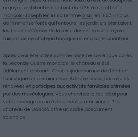
ce joyau architectural datant de 1735 a été offert à
François-Joseph Ier
et sa femme
Sissi
en 1867. En plus
de l’immense forêt qui l’entoure, les jardiniers plantaient
les fleurs préférées de la reine devant la suite royale,
faisant de ce château baroque un endroit enchanteur.
Après avoir été utilisé comme caserne soviétique après
la Seconde Guerre mondiale, le château a été
fidèlement restauré. C’est aujourd’hui une destination
touristique de premier choix. Admirez les suites royales
rénovées et
participez aux activités familiales animées
par des muséologues
. Vous cherchez le lieu idéal pour
votre mariage ou un événement professionnel ? Le
château de Gödöllő offre un cadre absolument
splendide.