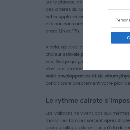
Sur le plateau de Gizeh à 11h, entre le c
des artères du Caire, la température
votre appli météo. Comptez 5 à 7 °C s
Persona
plateau sans ombre et sur sable clair
entre 12h et 17h.
À cela, ajoutez la pollution : Le Caire fi
chaleur estivale piège les particules
ville. Gorge qui gratte après 2h dehors,
n’est pas un rhume.
Vous êtes sensible
soleil enveloppantes et du sérum phys
conditionne directement votre plan de v
Le rythme cairote s’impos
Les Cairotes ne vivent pas aux mêmes 
moins. Les familles sortent après 21h, l
embouteillages durent jusqu’à 1h du ma