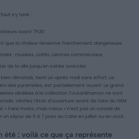
aut s’y tenir :
xtérieurs avant 7h30
avant que la chaleur devienne franchement dangereuse
tisés : musées, cafés, centres commerciaux
iter de la ville jusqu’en soirée avancée
t bien climatisé, tient un après-midi sans effort. Le
2 km des pyramides, est partiellement ouvert. Le grand
s galeries dédiées à la collection Toutankhamon ne sont
tade. Vérifiez l’état d’ouverture avant de faire du GEM
 « Faire moins, mais mieux » n’est pas un conseil de
ur un séjour de 5 à 7 jours au Caire en juillet ou en août.
 été : voilà ce que ça représente