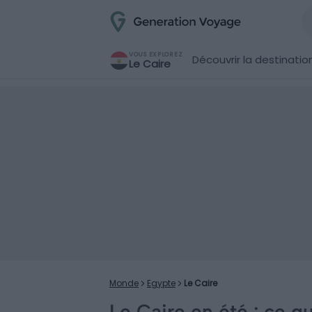
VOUS EXPLOREZ
Découvrir la destinatio
Le Caire
Monde
Egypte
Le Caire
Le Caire en été : ce q