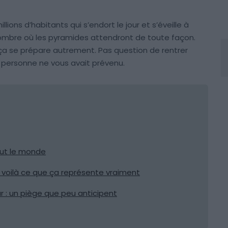
ions d’habitants qui s’endort le jour et s’éveille à
 ombre où les pyramides attendront de toute façon.
is ça se prépare autrement. Pas question de rentrer
 personne ne vous avait prévenu.
out le monde
 voilà ce que ça représente vraiment
r : un piège que peu anticipent