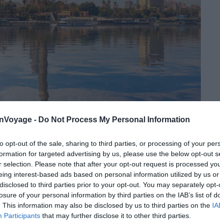
Shutterstock – AlexAnton
onVoyage -
Do Not Process My Personal Information
re oscillent entre
37 et 42 °C
, avec des pics réguliers
to opt-out of the sale, sharing to third parties, or processing of your per
pas tout. Ce n’est pas la chaleur moite d’une côte
formation for targeted advertising by us, please use the below opt-out s
èche, dense, chargée de poussière soulevée du désert.
r selection. Please note that after your opt-out request is processed y
ler sans prévenir et projeter du sable fin partout. Le
eing interest-based ads based on personal information utilized by us or
ier, de mars à mai, et ne concerne pas les voyageurs
disclosed to third parties prior to your opt-out. You may separately opt-
losure of your personal information by third parties on the IAB’s list of
. This information may also be disclosed by us to third parties on the
IA
Participants
that may further disclose it to other third parties.