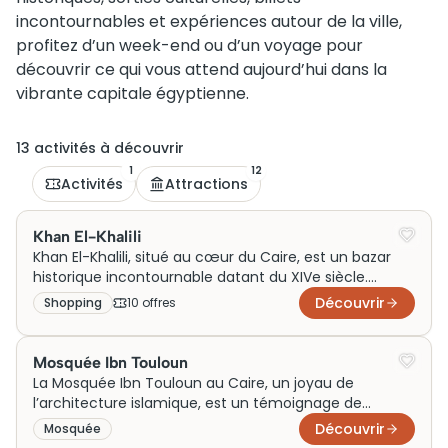
incontournables et expériences autour de la ville,
profitez d’un week-end ou d’un voyage pour
découvrir ce qui vous attend aujourd’hui dans la
vibrante capitale égyptienne.
13
activité
s
à découvrir
1
12
Activités
Attractions
Khan El-Khalili
Khan El-Khalili, situé au cœur du Caire, est un bazar
historique incontournable datant du XIVe siècle.
Véritable labyrinthe de ruelles animées, il reflète l’âme
Découvrir
Shopping
10
offre
s
commerçante et artisanale de l’Égypte. Jadis un point
névralgique des caravanes reliant l’Afrique à l’Orient, il
abrite aujourd’hui des échoppes de bijoux, de
Mosquée Ibn Touloun
souvenirs et des cafés traditionnels. Ce lieu vibrant
La Mosquée Ibn Touloun au Caire, un joyau de
offre aux visiteurs une immersion authentique dans la
l’architecture islamique, est un témoignage de
culture et l’histoire cairote.
l’ingéniosité du IXe siècle. Construite par Ahmad Ibn
Découvrir
Mosquée
Touloun, elle se distingue par ses arcs élégants et son