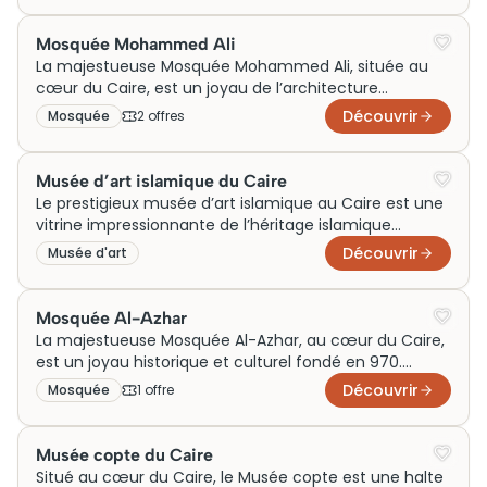
minaret en spirale unique. Autrefois centre de prière,
elle est aujourd’hui un site incontournable pour les
Mosquée Mohammed Ali
voyageurs.
La majestueuse Mosquée Mohammed Ali, située au
cœur du Caire, est un joyau de l’architecture
islamique et un symbole incontournable du
Découvrir
Mosquée
2
offre
s
patrimoine égyptien. Érigée au XIXe siècle, elle reflète
le style ottoman avec ses impressionnantes coupoles
et minarets. Initialement conçue pour manifester la
Musée d’art islamique du Caire
puissance religieuse et politique, elle attire aujourd’hui
Le prestigieux musée d’art islamique au Caire est une
des milliers de visiteurs. Pour une visite enrichissante,
vitrine impressionnante de l’héritage islamique
réservez vos billets à l’avance et découvrez ses
mondial. Ce chef-d’œuvre architectural, alliant
Découvrir
Musée d'art
trésors historiques et culturels inestimables.
élégance orientale et détails artistiques, offre un
aperçu unique des trésors islamiques à travers les
siècles. Initialement conçu pour célébrer et préserver
Mosquée Al-Azhar
cet art, il est aujourd’hui un incontournable pour les
La majestueuse Mosquée Al-Azhar, au cœur du Caire,
amateurs d’histoire. Les billets pour la visite se
est un joyau historique et culturel fondé en 970.
vendent rapidement tant l’attraction est populaire
Initialement, d’une école théologique, elle est
Découvrir
Mosquée
1
offre
auprès des touristes et locaux.
devenue un centre mondial de savoir islamique. Son
architecture époustouflante mêle délicatement les
styles fatimide, mamelouk et ottoman. Aujourd’hui, la
Musée copte du Caire
mosquée attire de nombreux visiteurs, et il est
Situé au cœur du Caire, le Musée copte est une halte