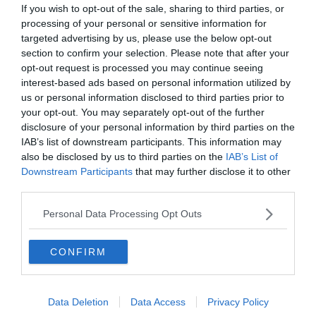
If you wish to opt-out of the sale, sharing to third parties, or
processing of your personal or sensitive information for
targeted advertising by us, please use the below opt-out
section to confirm your selection. Please note that after your
opt-out request is processed you may continue seeing
interest-based ads based on personal information utilized by
us or personal information disclosed to third parties prior to
your opt-out. You may separately opt-out of the further
disclosure of your personal information by third parties on the
IAB’s list of downstream participants. This information may
also be disclosed by us to third parties on the
IAB’s List of
Downstream Participants
that may further disclose it to other
third parties.
Crédit photo : Airbnb
Personal Data Processing Opt Outs
📸
Photos :
Voir les photos
CONFIRM
💶
Gamme :
Luxueux
💙
On aime :
Le bain nordique sur la terrasse
Data Deletion
Data Access
Privacy Policy
Situé dans le hameau de Faudouas, à 5 min de Graulhet,