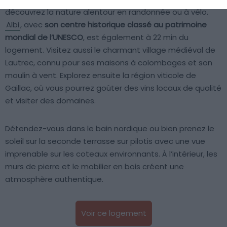
découvrez la nature alentour en randonnée ou à vélo.
Albi
, avec
son centre historique classé au patrimoine
mondial de l’UNESCO
, est également à 22 min du
logement. Visitez aussi le charmant village médiéval de
Lautrec, connu pour ses maisons à colombages et son
moulin à vent. Explorez ensuite la région viticole de
Gaillac, où vous pourrez goûter des vins locaux de qualité
et visiter des domaines.
Détendez-vous dans le bain nordique ou bien prenez le
soleil sur la seconde terrasse sur pilotis avec une vue
imprenable sur les coteaux environnants. À l’intérieur, les
murs de pierre et le mobilier en bois créent une
atmosphère authentique.
Voir ce logement