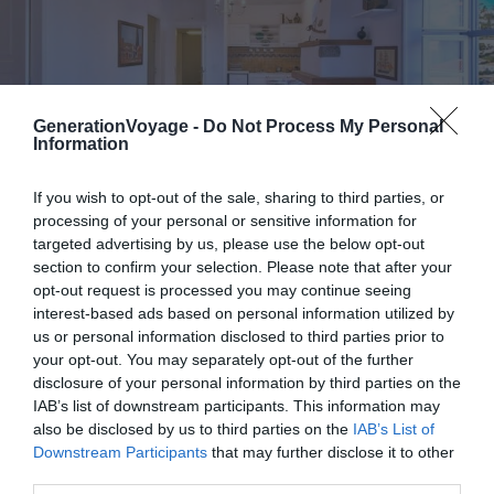
GenerationVoyage -
Do Not Process My Personal
Information
If you wish to opt-out of the sale, sharing to third parties, or
processing of your personal or sensitive information for
Crédit photo :
Airbnb
targeted advertising by us, please use the below opt-out
section to confirm your selection. Please note that after your
opt-out request is processed you may continue seeing
interest-based ads based on personal information utilized by
Budget
: €€€€
us or personal information disclosed to third parties prior to
Le plus du logement
: situé dans une rue calme,
your opt-out. You may separately opt-out of the further
toute proche de l’animation et du port
disclosure of your personal information by third parties on the
IAB’s list of downstream participants. This information may
also be disclosed by us to third parties on the
IAB’s List of
On craque littéralement pour cet Airbnb à Hydra,
Downstream Participants
that may further disclose it to other
proposé par un Superhost. La décoration traditionnelle,
third parties.