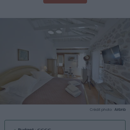
Crédit photo :
Airbnb
Budget
: €€€€