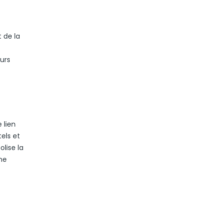
 de la
eurs
 lien
els et
lise la
nne