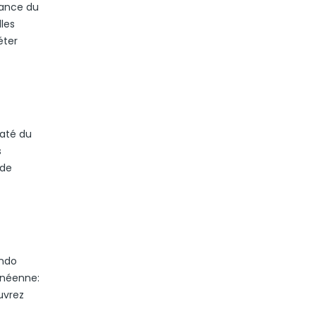
tance du
lles
éter
Daté du
s
 de
ondo
ranéenne:
uvrez