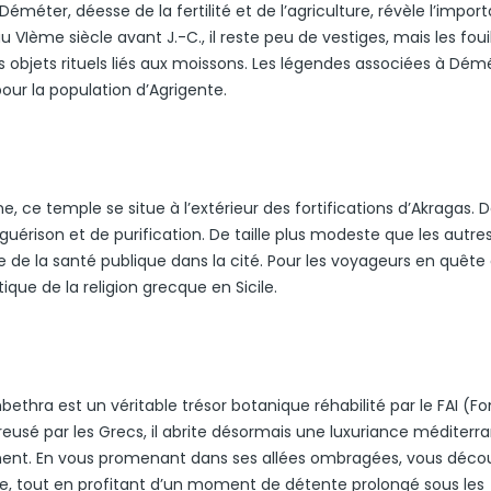
éméter, déesse de la fertilité et de l’agriculture, révèle l’impor
u VIème siècle avant J.-C., il reste peu de vestiges, mais les foui
s objets rituels liés aux moissons. Les légendes associées à Dém
 pour la population d’Agrigente.
e, ce temple se situe à l’extérieur des fortifications d’Akragas. 
e guérison et de purification. De taille plus modeste que les autre
e de la santé publique dans la cité. Pour les voyageurs en quête
tique de la religion grecque en Sicile.
bethra est un véritable trésor botanique réhabilité par le FAI (F
 creusé par les Grecs, il abrite désormais une luxuriance méditer
nnent. En vous promenant dans ses allées ombragées, vous déco
ique, tout en profitant d’un moment de détente prolongé sous les