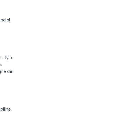
ndial
n style
us
gne de
lline.