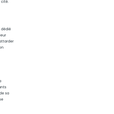
cité.
t dédié
leur
attarder
on
a
ants
 de sa
se