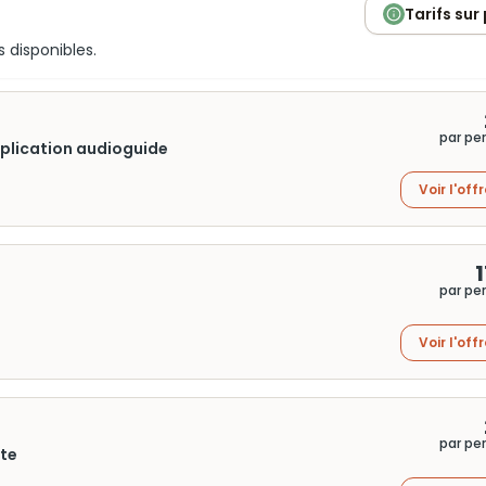
Tarifs sur
s disponibles.
par pe
application audioguide
Voir l'off
1
par pe
Voir l'off
par pe
nte