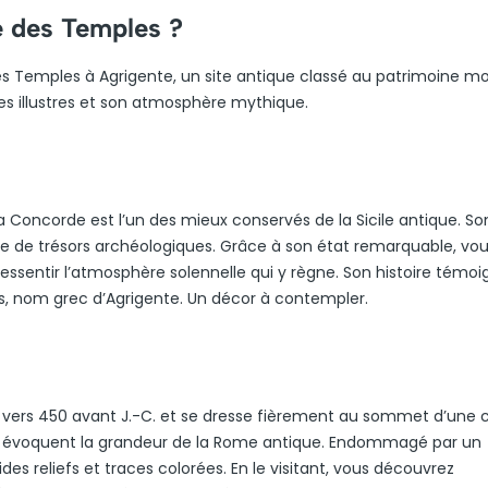
ée des Temples ?
des Temples à Agrigente, un site antique classé au patrimoine mo
ges illustres et son atmosphère mythique.
a Concorde est l’un des mieux conservés de la Sicile antique. So
te de trésors archéologiques. Grâce à son état remarquable, vo
ssentir l’atmosphère solennelle qui y règne. Son histoire témoi
as, nom grec d’Agrigente. Un décor à contempler.
i vers 450 avant J.-C. et se dresse fièrement au sommet d’une co
es évoquent la grandeur de la Rome antique. Endommagé par un
es reliefs et traces colorées. En le visitant, vous découvrez