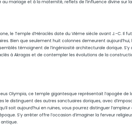
u mariage et à la maternité, reflets de l’influence divine sur la 
e, le Temple d’Héraclès date du VIème siècle avant J.-C. Il fu
aires. Bien que seulement huit colonnes demeurent aujourd’hui, 
semblés témoignent de l’ingéniosité architecturale dorique. S’y 
clès à Akragas et de contempler les évolutions de la constructi
 Zeus Olympia, ce temple gigantesque représentait l’apogée de l
es le distinguent des autres sanctuaires doriques, avec d’impos
’il soit aujourd’hui en ruines, vous pourrez distinguer l’ampleur
époque. S’y arrêter offre l’occasion d’imaginer la ferveur religieu
 antique.