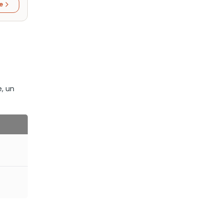
re
e, un