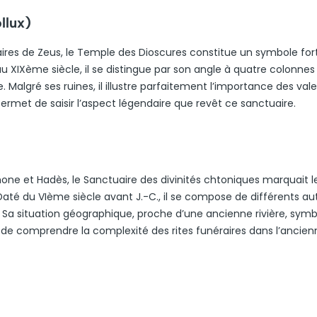
llux)
ndaires de Zeus, le Temple des Dioscures constitue un symbole fort
u XIXème siècle, il se distingue par son angle à quatre colonnes
 Malgré ses ruines, il illustre parfaitement l’importance des val
 permet de saisir l’aspect légendaire que revêt ce sanctuaire.
ne et Hadès, le Sanctuaire des divinités chtoniques marquait le
até du VIème siècle avant J.-C., il se compose de différents aut
 Sa situation géographique, proche d’une ancienne rivière, symbo
et de comprendre la complexité des rites funéraires dans l’ancie