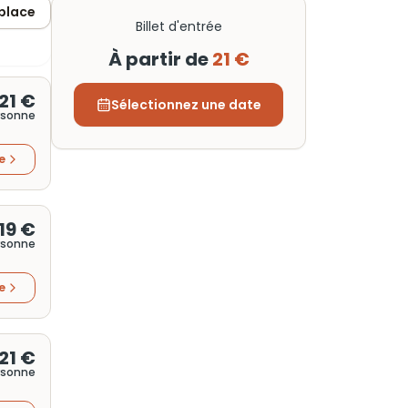
 place
Billet d'entrée
À partir de
21 €
21 €
Sélectionnez une date
rsonne
re
19 €
rsonne
re
21 €
rsonne