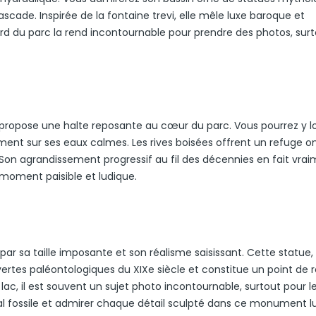
ade. Inspirée de la fontaine trevi, elle mêle luxe baroque et
d du parc la rend incontournable pour prendre des photos, sur
le, propose une halte reposante au cœur du parc. Vous pourrez y l
nt sur ses eaux calmes. Les rives boisées offrent un refuge 
 Son agrandissement progressif au fil des décennies en fait vra
 moment paisible et ludique.
 sa taille imposante et son réalisme saisissant. Cette statue, 
ertes paléontologiques du XIXe siècle et constitue un point de 
lac, il est souvent un sujet photo incontournable, surtout pour l
al fossile et admirer chaque détail sculpté dans ce monument l