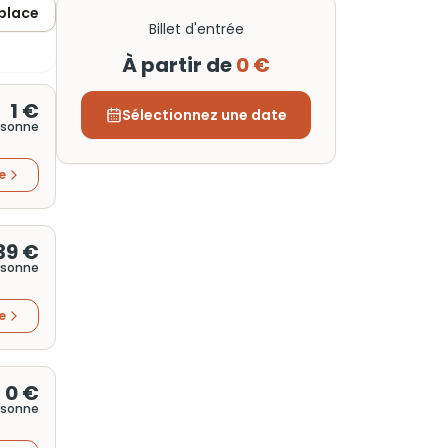
 place
Billet d'entrée
À partir de
0 €
1 €
Sélectionnez une date
rsonne
re
39 €
rsonne
re
0 €
rsonne