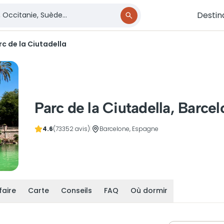
Destin
rc de la Ciutadella
Parc de la Ciutadella, Barce
4.6
(73352 avis)
|
Barcelone, Espagne
faire
Carte
Conseils
FAQ
Où dormir