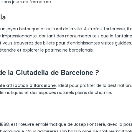
e sans jours de fermeture.
la
 joyau historique et culturel de la ville. Autrefois forteresse, il 
re impressionnante, abritant des monuments tels que la fontain
vous trouverez des billets pour d’enrichissantes visites guidées.
 détendre et explorer le patrimoine barcelonais.
de la Ciutadella de Barcelone ?
ble attraction à Barcelone
. Idéal pour profiter de la destination
ématiques et des espaces naturels pleins de charme.
1888, est l’œuvre emblématique de Josep Fontserè, avec la poss
hydraulique. Vous admirerez son bassin orné de statues mythol