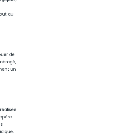
tout au
ouer de
ombragé,
iment un
réalisée
repère
es
udique.