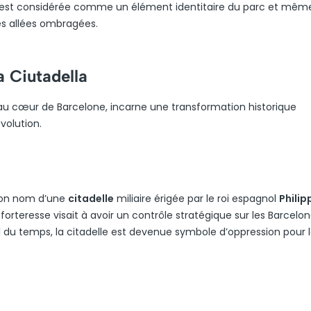
e est considérée comme un élément identitaire du parc et même
des allées ombragées.
a Ciutadella
 au cœur de Barcelone, incarne une transformation historique
volution.
e son nom d’une
citadelle
miliaire érigée par le roi espagnol
Philip
orteresse visait à avoir un contrôle stratégique sur les Barcelon
il du temps, la citadelle est devenue symbole d’oppression pour 