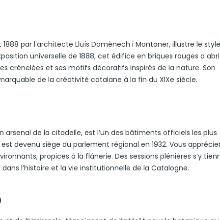
1888 par l’architecte Lluís Domènech i Montaner, illustre le styl
xposition universelle de 1888, cet édifice en briques rouges a abr
s crénelées et ses motifs décoratifs inspirés de la nature. Son
quable de la créativité catalane à la fin du XIXe siècle.
arsenal de la citadelle, est l’un des bâtiments officiels les plus
, il est devenu siège du parlement régional en 1932. Vous apprécie
vironnants, propices à la flânerie. Des sessions plénières s’y tien
dans l’histoire et la vie institutionnelle de la Catalogne.
)