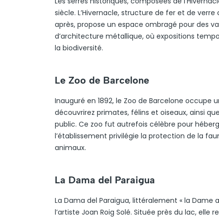
Les serres historiques, composées de l’Hivernacl
siècle. L’Hivernacle, structure de fer et de verr
après, propose un espace ombragé pour des varié
d’architecture métallique, où expositions tempo
la biodiversité.
Le Zoo de Barcelone
Inauguré en 1892, le Zoo de Barcelone occupe u
découvrirez primates, félins et oiseaux, ainsi q
public. Ce zoo fut autrefois célèbre pour héberg
l’établissement privilégie la protection de la 
animaux.
La Dama del Paraigua
La Dama del Paraigua, littéralement « la Dame 
l’artiste Joan Roig Solé. Située près du lac, ell