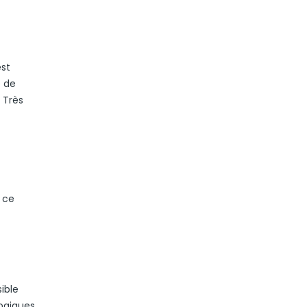
est
e de
 Très
, ce
ible
ogiques,