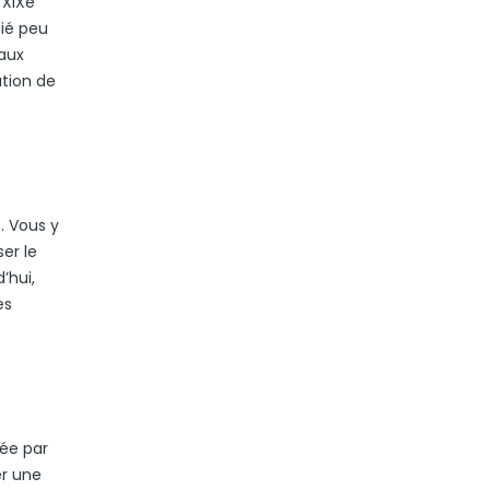
 XIXe
fié peu
yaux
ation de
. Vous y
er le
’hui,
es
éée par
er une