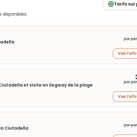
Tarifs sur
s disponibles.
par pe
tadella
Voir l'off
par pe
 Ciutadella et visite en Segway de la plage
Voir l'off
par pe
la Ciutadella