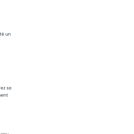
e
ité un
rez sa
nent