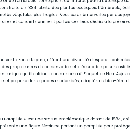
e et de l’Umbracle, témoignent de l’intérêt pour la botanique au
e construite en 1884, abrite des plantes exotiques. L’Umbracle, édi
tés végétales plus fragiles. Vous serez émerveillés par ces jo
raires et concerts animent parfois ces lieux dédiés à la préserv
ne vaste zone du parc, offrant une diversité d’espèces animales
ue des programmes de conservation et d’éducation pour sensibilis
er l’unique gorille albinos connu, nommé Floquet de Neu. Aujourd
faune et propose des espaces modernisés, adaptés au bien-être d
au Parapluie », est une statue emblématique datant de 1884, cr
e représente une figure féminine portant un parapluie pour protég