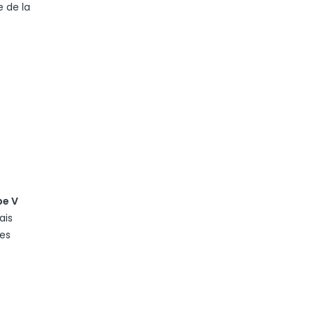
 de la
pe V
ais
les