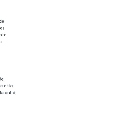
de
res
exte
a
de
e et la
deront à