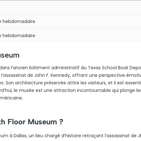
re hebdomadaire
re hebdomadaire
Museum
 dans l’ancien bâtiment administratif du Texas School Book Depos
c l’assassinat de John F. Kennedy, offrant une perspective émoti
 Son architecture préservée attire les visiteurs, et il est essent
urd’hui, le musée est une attraction incontournable qui plonge le
américaine.
xth Floor Museum ?
m à Dallas, un lieu chargé d’histoire retraçant l’assassinat de J