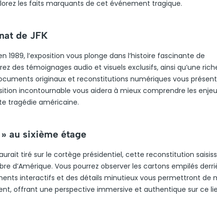
lorez les faits marquants de cet événement tragique.
inat de JFK
 1989, l’exposition vous plonge dans l’histoire fascinante de
rez des témoignages audio et visuels exclusifs, ainsi qu’une rich
 documents originaux et reconstitutions numériques vous présent
sition incontournable vous aidera à mieux comprendre les enje
te tragédie américaine.
t » au sixième étage
urait tiré sur le cortège présidentiel, cette reconstitution saisis
èbre d’Amérique. Vous pourrez observer les cartons empilés derri
léments interactifs et des détails minutieux vous permettront de
ment, offrant une perspective immersive et authentique sur ce li