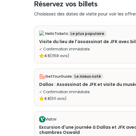
Réservez vos billets
Choisissez des dates de visite pour voir les offre
HelloTickets
Le plus populaire
Visite du lieu de l'assassinat de JFK avec b
✓ Confirmation immédiate
4.5
(
1158
avis)
GetYourGuide
Le mieux noté
Dallas : Assassinat de JFK et visite du mus
✓ Confirmation immédiate
4.8
(
511
avis)
Viator
Excursion d'une journée à Dallas et JFK ave
chambres Oswald