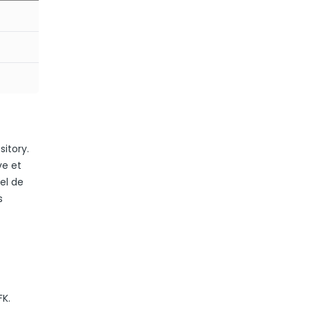
itory.
ve et
iel de
s
FK.