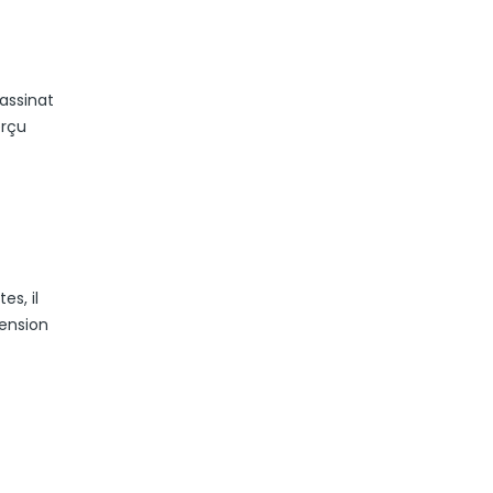
sassinat
erçu
es, il
hension