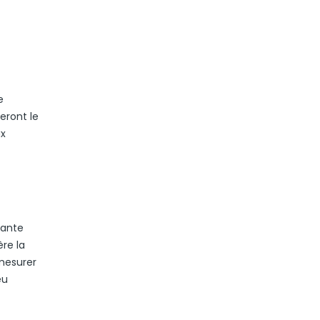
e
eront le
ux
sante
ère la
 mesurer
eu