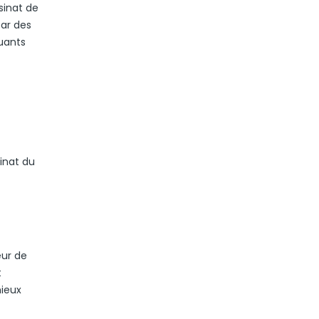
sinat de
par des
uants
inat du
œur de
t
mieux