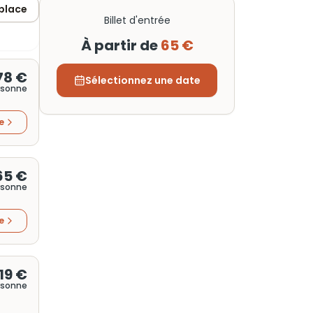
 place
Billet d'entrée
À partir de
65 €
78 €
Sélectionnez une date
rsonne
re
65 €
rsonne
re
19 €
rsonne