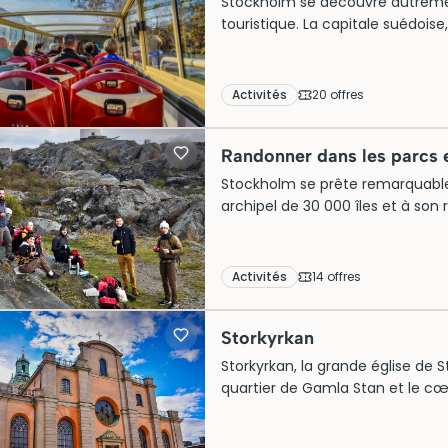
Stockholm se découvre autremen
touristique. La capitale suédoise,
dizaines de ponts, déroule ses q
Stan et ses ruelles médiévales 
emblématiques, Södermalm et s
Activités
20
offre
s
Mälaren. Plusieurs compagnies
avec arrêts stratégiques, commen
Randonner dans les parcs e
combinables avec des croisières
Stockholm se prête remarquabl
archipel de 30 000 îles et à son 
de bouleaux et côtes rocheuses.
d’accès universel à la nature, 
contrainte. Les circuits proposé
Activités
14
offre
s
plusieurs jours, avec des tarifs
800 couronnes selon la durée.
Storkyrkan
Storkyrkan, la grande église de 
quartier de Gamla Stan et le cœur s
Construite en brique dans le styl
couronnements, cérémonies roy