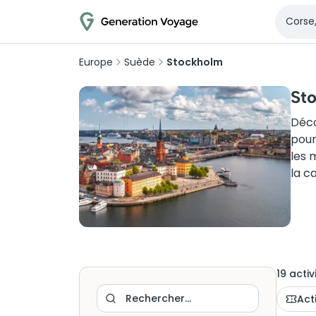
Europe
Suède
Stockholm
Sto
Déco
pour
les 
la c
19
activ
Act