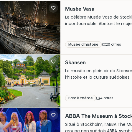
Musée Vasa
Le célèbre Musée Vasa de Stockh
incontournable. Abritant le maje
inaugural en 1628, il offre une 
suédoise. L’architecture moder
magnifiquement préservée. Attir
Musée d'histoire
20
offre
s
captivante requiert souvent une 
s’assurer d’une place. Le musée 
Skansen
majeure en Suède.
Le musée en plein air de Skanse
l’histoire et la culture suédoises
historiques authentiques, allant 
Niché sur l’île de Djurgården, S
nordique. Aujourd’hui, des millie
Parc à thème
4
offre
s
billets pour ce site populaire qu
vibrant de la Suède.
ABBA The Museum à Stoc
Situé à Stockholm, l’ABBA The M
groupe pop suédois ABBA, symbo