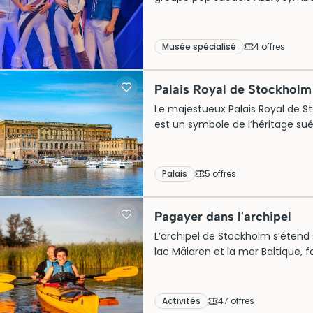
années 70. Logé dans un bâtime
immerge les visiteurs dans l’uni
captivantes. Initialement ouvert 
Musée spécialisé
4
offre
s
aujourd’hui une attraction prisée 
à l’avance pour une visite inoubl
Palais Royal de Stockholm
Le majestueux Palais Royal de St
est un symbole de l’héritage suéd
élégamment les styles baroque et
la famille royale, il est aujourd’hu
utilisé pour des cérémonies roya
Palais
5
offre
s
touristique ne cesse de croître. 
des somptueux appartements e
Pagayer dans l'archipel
L’archipel de Stockholm s’étend su
lac Mälaren et la mer Baltique, 
pour le kayak. Pagayer entre les r
longer des villages de pêcheurs
phoques gris dans leur habitat 
Activités
47
offre
s