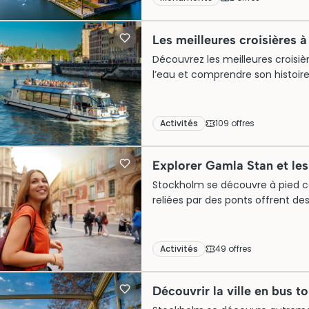
salles somptueuses. Assurez-vous
attraction incontournable.
Les meilleures croisières 
Découvrez les meilleures croisièr
l’eau et comprendre son histoir
activités afin de choisir la croi
centre-ville et principaux sites c
Activités
109
offre
s
Explorer Gamla Stan et les
Stockholm se découvre à pied com
reliées par des ponts offrent de
caractères bien distincts. Gaml
la place aux ruelles colorées 
d’Östermalm. Les visites guidée
Activités
49
offre
s
l’histoire viking et la culture s
thématiques adaptés à tous les 
Découvrir la ville en bus t