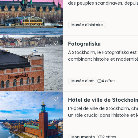
des peuples scandinaves, depuis l
du design, de la mode et de l’art 
occupe un vaste bâtiment néo‑r
palais. Ses collections, centrée
Musée d'histoire
les fêtes, offrent une lecture vi
siècles.
Fotografiska
À Stockholm, le Fotografiska est
combinant histoire et modernit
de 1906, cet ancien entrepôt po
photographie de renommée mondia
expositions captivantes et ses p
Musée d'art
4
offre
s
une visite enrichissante, où l’a
Fotografiska continue de charmer
Hôtel de ville de Stockhol
L’Hôtel de ville de Stockholm, c
un rôle crucial dans l’histoire et
monument mêle habilement élém
il accueille la prestigieuse céré
de visiteurs chaque année. Lors 
Monuments
2
offre
s