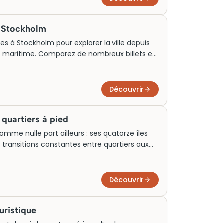
 d’acheter vos billets à l’avance pour cette
à Stockholm
es à Stockholm pour explorer la ville depuis
e maritime. Comparez de nombreux billets et
sière adaptée à votre rythme, entre archipel,
ulturels.
Découvrir
 quartiers à pied
me nulle part ailleurs : ses quatorze îles
s transitions constantes entre quartiers aux
a Stan, le coeur médiéval, cède naturellement
de Södermalm ou aux façades Art nouveau
s permettent de décoder l’architecture,
Découvrir
candinave contemporaine à travers des circuits
rythmes, souvent disponibles en français.
ouristique