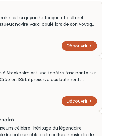
olm est un joyau historique et culturel
stueux navire Vasa, coulé lors de son voyage
plongée fascinante dans l’époque maritime
ne du musée met en valeur l’épave
ant des foules du monde entier, une visite
Découvrir
réservation des billets à l’avance pour
est aujourd’hui une attraction touristique
n à Stockholm est une fenêtre fascinante sur
. Créé en 1891, il préserve des bâtiments
des fermes rurales aux ateliers artisanaux.
kansen offre également un aperçu de la faune
rs de visiteurs réservent chaque année leurs
Découvrir
i offre des visites immersives dans le passé
kholm
useum célèbre l’héritage du légendaire
le incontournable de la culture musicale des