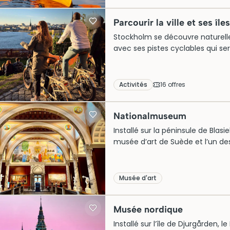
idéalement à hauteur d’eau. Tari
toutes les informations pour orga
Parcourir la ville et ses île
Stockholm se découvre naturellem
avec ses pistes cyclables qui se
Stan et les parcs de Djurgården.
quelques heures des quartiers 
pas avec la même fluidité. Comp
Activités
16
offre
s
formule choisie, location incluse
Nationalmuseum
Installé sur la péninsule de Blas
musée d’art de Suède et l’un de
un bâtiment néo-Renaissance con
il réunit peinture, sculpture, ar
à nos jours. Longtemps destiné à 
Musée d'art
demeure un lieu majeur pour com
européenne.
Musée nordique
Installé sur l’île de Djurgården, 