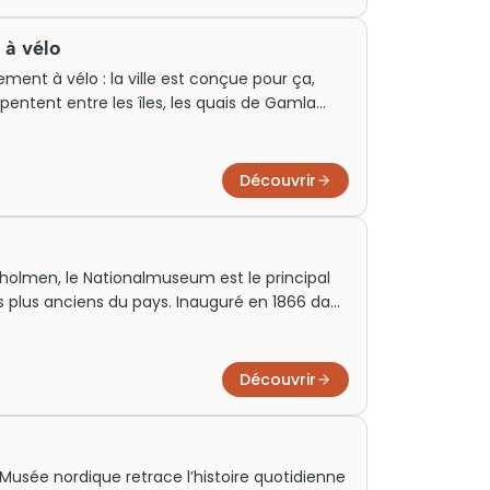
fs, niveaux requis et créneaux disponibles,
niser votre sortie.
s à vélo
ent à vélo : la ville est conçue pour ça,
rpentent entre les îles, les quais de Gamla
 Les circuits guidés permettent de relier en
que les transports en commun ne desservent
tez entre 30 et 60 euros selon la durée et la
Découvrir
 ou non.
ieholmen, le Nationalmuseum est le principal
s plus anciens du pays. Inauguré en 1866 dans
çu pour rappeler les grands palais italiens,
ts décoratifs et arts graphiques du Moyen Âge
affirmer le prestige culturel du royaume, il
Découvrir
prendre l’évolution artistique nordique et
le Musée nordique retrace l’histoire quotidienne