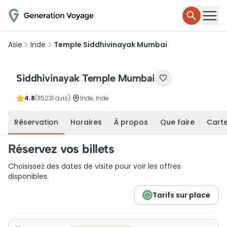
Asie
Inde
Temple Siddhivinayak Mumbai
Siddhivinayak Temple Mumbai
4.8
(115231 avis)
|
Inde, Inde
Réservation
Horaires
À propos
Que faire
Cart
Réservez vos billets
Choisissez des dates de visite pour voir les offres
disponibles.
Tarifs sur place