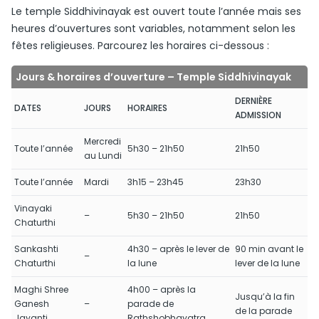
Le temple Siddhivinayak est ouvert toute l’année mais ses
heures d’ouvertures sont variables, notamment selon les
fêtes religieuses. Parcourez les horaires ci-dessous :
Jours & horaires d’ouverture – Temple Siddhivinayak
DERNIÈRE
DATES
JOURS
HORAIRES
ADMISSION
Mercredi
Toute l’année
5h30 – 21h50
21h50
au Lundi
Toute l’année
Mardi
3h15 – 23h45
23h30
Vinayaki
–
5h30 – 21h50
21h50
Chaturthi
Sankashti
4h30 – après le lever de
90 min avant le
–
Chaturthi
la lune
lever de la lune
Maghi Shree
4h00 – après la
Jusqu’à la fin
Ganesh
–
parade de
de la parade
Jayanti
Rathshobhayatra