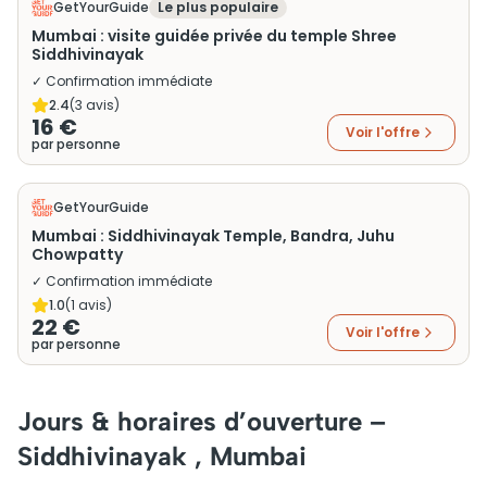
GetYourGuide
Le plus populaire
Mumbai : visite guidée privée du temple Shree
Siddhivinayak
✓ Confirmation immédiate
2.4
(
3
avis)
16 €
Voir l'offre
par personne
GetYourGuide
Mumbai : Siddhivinayak Temple, Bandra, Juhu
Chowpatty
✓ Confirmation immédiate
1.0
(
1
avis)
22 €
Voir l'offre
par personne
Jours & horaires d’ouverture –
Siddhivinayak , Mumbai