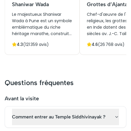
Shaniwar Wada
Grottes d’Ajanta
Le majestueux Shaniwar
Chef-d'œuvre de l'ar
Wada à Pune est un symbole
religieux, les grottes 
emblématique du riche
en Inde datent des IIᵉ 
héritage marathe, construit
siècles av. J.-C. Taill
en 1732 comme le siège
la roche, ces 30 grot
4.3
(
121 359
avis)
4.6
(
26 768
avis)
fortifié des Peshwas. Témoin
abritent des fresques
de nombreuses batailles
sculptures bouddhist
historiques, son architecture
illustrant la vie du B
exquise, mariant influences
et d'épisodes de la
mogholes et marathes,
mythologie. Redécou
attire des milliers de visiteurs
au XIXᵉ siècle, elles
Questions fréquentes
chaque année. Les billets
représentent un tém
pour une visite de ce site
exceptionnel de la spi
emblématique permettent
et de l'architecture
Avant la visite
d'explorer ses jardins
monastique ancienne
luxuriants et ses portes
attirant aujourd'hui le
Comment entrer au Temple Siddhivinayak ?
monumentales. Aujourd'hui, il
passionnés d'histoire
demeure une attraction
culture du monde ent
touristique populaire,