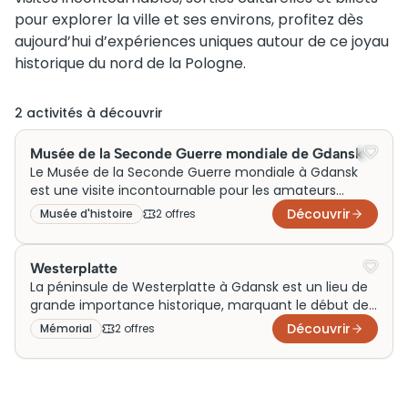
pour explorer la ville et ses environs, profitez dès
aujourd’hui d’expériences uniques autour de ce joyau
historique du nord de la Pologne.
2
activité
s
à découvrir
Musée de la Seconde Guerre mondiale de Gdansk
Le Musée de la Seconde Guerre mondiale à Gdansk
est une visite incontournable pour les amateurs
d’histoire. Situé dans une structure architecturale
Découvrir
Musée d'histoire
2
offre
s
moderne, il témoigne de l’impact mondial du conflit.
Conçu pour éduquer et commémorer, le musée
attire chaque année de nombreux visiteurs. Sa
Westerplatte
popularité continue de croître, consolidant son rôle
La péninsule de Westerplatte à Gdansk est un lieu de
crucial dans la préservation de la mémoire collective.
grande importance historique, marquant le début de
la Seconde Guerre mondiale après l’attaque
Découvrir
Mémorial
2
offre
s
allemande en 1939. Ce site, prisé des visiteurs, mêle
paysages naturels et vestiges militaires. Les visiteurs
peuvent explorer ses bunkers et découvrir des
expositions émouvantes. Aujourd’hui, Westerplatte est