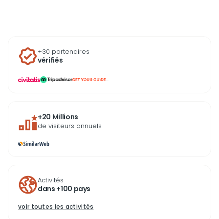
une attraction incontournable, souvent incluse dans
les visites guidées, où il est recommandé de réserver
des billets à l’avance pour apprécier pleinement cette
expérience culturelle.
+30 partenaires
vérifiés
...
+20 Millions
de visiteurs annuels
Activités
dans +100 pays
voir toutes les activités