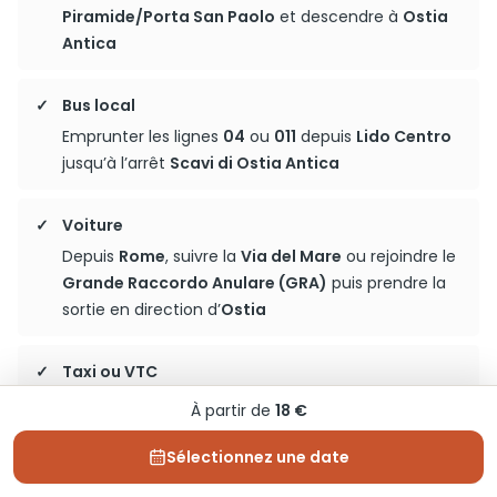
Piramide/Porta San Paolo
et descendre à
Ostia
Antica
Bus local
Emprunter les lignes
04
ou
011
depuis
Lido Centro
jusqu’à l’arrêt
Scavi di Ostia Antica
Voiture
Depuis
Rome
, suivre la
Via del Mare
ou rejoindre le
Grande Raccordo Anulare (GRA)
puis prendre la
sortie en direction d’
Ostia
Taxi ou VTC
Commander un
Taxi
ou un
VTC
depuis n’importe
À partir de
18 €
quel point de
Rome
pour arriver directement à
Ostia Antica
Sélectionnez une date