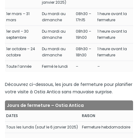
janvier 2025)
1er mars – 31
Du mardi au
08h30 –
1 heure avant la
mars
dimanche
17h15
fermeture
1er avril – 30
Du mardi au
08h30 –
1 heure avant la
septembre
dimanche
19h00
fermeture
1er octobre – 24
Du mardi au
08h30 –
1 heure avant la
octobre
dimanche
18h30
fermeture
Toute l’année
Fermé le lundi
–
–
Découvrez ci-dessous, les jours de fermeture pour planifier
votre visite à Ostia Antica sans mauvaise surprise.
Jours de fermeture – Ostia Antica
DATES
RAISON
Tous les lundis (sauf le 6 janvier 2025)
Fermeture hebdomadaire