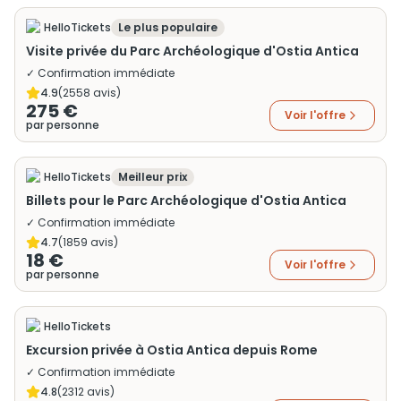
HelloTickets
Le plus populaire
Visite privée du Parc Archéologique d'Ostia Antica
✓ Confirmation immédiate
4.9
(
2558
avis)
275 €
Voir l'offre
par personne
HelloTickets
Meilleur prix
Billets pour le Parc Archéologique d'Ostia Antica
✓ Confirmation immédiate
4.7
(
1859
avis)
18 €
Voir l'offre
par personne
HelloTickets
Excursion privée à Ostia Antica depuis Rome
✓ Confirmation immédiate
4.8
(
2312
avis)