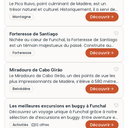
en bois de cèdre richement sculpté. La cathédrale
Le Pico Ruivo, point culminant de Madère, est un
joue un rôle crucial dans la vie religieuse et culturelle
trésor naturel et culturel. Historiquement, il a servi de
de la région.
repère pour les navigateurs. Ses paysages
Découvrir
Montagne
époustouflants attirent aujourd’hui des randonneurs
du monde entier. En gravissant ses sentiers rocailleux,
vous découvrez la diversité unique de la flore et de la
Forteresse de Santiago
faune. Vous profitez de panoramas à couper le
Nichée au cœur de Funchal, la Forteresse de Santiago
souffle.
est un témoin majestueux du passé. Construite au
XVIIe siècle, cette imposante structure jaune a été
Découvrir
Forteresse
érigée pour protéger la ville des attaques de pirates.
Son architecture robuste reflète l’ingéniosité militaire
de l’époque, offrant une vue panoramique sur le
Miradouro de Cabo Girão
littoral. Aujourd’hui, elle incarne non seulement
Le Miradouro de Cabo Girão, un des points de vue les
l’histoire martiale de la région, mais constitue
plus impressionnants de Madère, s’élève à 580 mètres
également un symbole culturel essentiel de Madère.
au-dessus de l’océan Atlantique. Autrefois utilisé pour
Découvrir
Belvédère
surveiller la côte, ce promontoire spectaculaire attire
désormais de nombreux visiteurs. Sa plateforme en
verre offre une immersion vertigineuse, idéale pour
Les meilleures excursions en buggy à Funchal
les amateurs de sensations fortes. Aujourd’hui,
Découvrez un voyage unique à Funchal grâce à notre
aucune visite à Madère n’est complète sans billets
sélection de d’excursions en buggy. Entre aventure et
pour ce site incontournable, mêlant histoire, nature et
paysages à couper le souffle, partez à l’assaut des
Découvrir
Activités
12
offre
s
panoramas à couper le souffle.