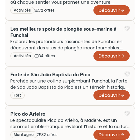
un musée minéralogique, témoignant de l’influence
où chaque sentier vous promet une aventure
culturelle et historique interculturelle de l’île.
inoubliable. Plongez au cœur d’une nature
Découvrir
Activités
72
offre
s
époustouflante en découvrant des parcours variés,
idéaux pour tous les niveaux de randonneurs.
Les meilleurs spots de plongée sous-marine à
Funchal
Explorez les profondeurs fascinantes de Funchal en
découvrant des sites de plongée incontournables.
Parcourez notre sélection d’expériences pour vivre
Découvrir
Activités
34
offre
s
des aventures aquatiques inoubliables dans l’océan
Atlantique, en compagnie de la faune marine locale.
Forte de São João Baptista do Pico
Perchée sur une colline surplombant Funchal, la Forte
de São João Baptista do Pico est un témoin historique
remarquable. Construite au XVIIe siècle pour défendre
Découvrir
Fort
la ville contre les attaques de pirates, cette forteresse
en pierre incarne l’architecture militaire de l’époque.
Aujourd’hui, elle offre des vues panoramiques
Pico do Arieiro
époustouflantes sur la ville et l’océan, captivant les
Le spectaculaire Pico do Arieiro, à Madère, est un
visiteurs par son charme intemporel et son histoire. Un
sommet emblématique révélant l’histoire et la culture
café voisin permet de profiter pleinement du cadre
de l’île. Jadis utilisé par les bergers, il attire aujourd’hui
Découvrir
Montagne
32
offre
s
enchanteur.
des randonneurs en quête de panoramas à couper le