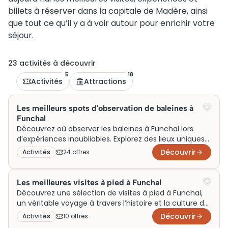
billets à réserver dans la capitale de Madère, ainsi
que tout ce qu’il y a à voir autour pour enrichir votre
séjour.
23
activité
s
à découvrir
5
18
Activités
Attractions
Les meilleurs spots d'observation de baleines à
Funchal
Découvrez où observer les baleines à Funchal lors
d’expériences inoubliables. Explorez des lieux uniques
pour admirer ces géants marins dans leur habitat
Découvrir
Activités
24
offre
s
naturel et vivez des moments magiques au contact
de la nature.
Les meilleures visites à pied à Funchal
Découvrez une sélection de visites à pied à Funchal,
un véritable voyage à travers l’histoire et la culture de
cette ville. Explorez les ruelles en compagnie de
Découvrir
Activités
10
offre
s
guides passionnés, tout en découvrant des lieux