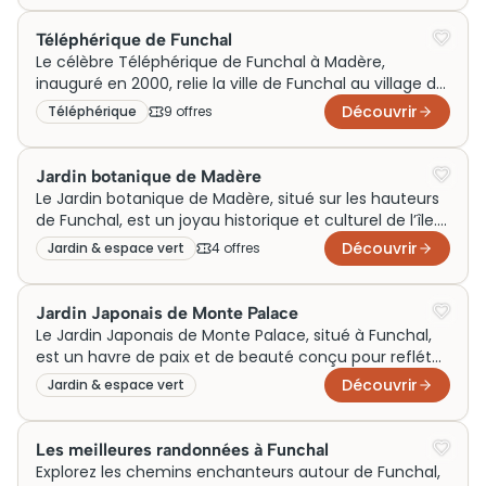
emblématiques et des trésors cachés pour une
expérience inoubliable.
Téléphérique de Funchal
Le célèbre Téléphérique de Funchal à Madère,
inauguré en 2000, relie la ville de Funchal au village de
Monte. Véritable prouesse architecturale, il offre des
Découvrir
Téléphérique
9
offre
s
vues panoramiques sur l’île, combinant ingénierie
moderne et beauté naturelle. Initialement conçu pour
faciliter l’accès, il est devenu une attraction
Jardin botanique de Madère
touristique incontournable. Les visiteurs affluent pour
Le Jardin botanique de Madère, situé sur les hauteurs
acheter leurs billets et profiter d’une visite inoubliable,
de Funchal, est un joyau historique et culturel de l’île.
contribuant ainsi à la popularité continue de cet
Initialement conçu pour préserver les espèces
Découvrir
Jardin & espace vert
4
offre
s
emblème culturel.
endémiques, ce havre de biodiversité mêle
architecture paysagère et richesses naturelles.
Aujourd’hui, sa popularité en fait un incontournable
Jardin Japonais de Monte Palace
pour les visiteurs.
Le Jardin Japonais de Monte Palace, situé à Funchal,
est un havre de paix et de beauté conçu pour refléter
l’harmonie de la nature. Cet espace multi-niveaux
Découvrir
Jardin & espace vert
abrite une collection impressionnante d’arbres
exotiques, de fleurs chatoyantes et de paisibles
étangs. Autrefois propriété privée, il sert aujourd’hui de
Les meilleures randonnées à Funchal
musée vivant, enrichi par des sculptures africaines et
Explorez les chemins enchanteurs autour de Funchal,