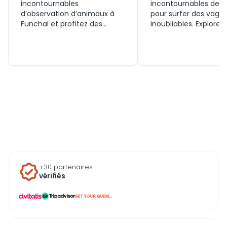
incontournables
incontournables de F
d’observation d’animaux à
pour surfer des vagu
Funchal et profitez des
inoubliables. Explorez
rencontres inoubliables avec
spots uniques pour vi
la faune locale. Que ce soit
l’expérience du surf 
pour observer les baleines ou
cadre exceptionnel.
admirer les dauphins,
chaque expérience vous
rapproche de la nature.
+30 partenaires
vérifiés
...