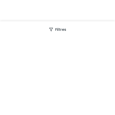
Filtres
Depuis 2013, Generation Voyage vous fait découvrir
des expériences mémorables et vous guide pour les
vivre pleinement.