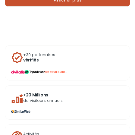
Afficher plus
des lieux de rencontre pour les habitants, renforçant
leur importance culturelle. Aujourd’hui, équipées de
transats, d’un bar et de vestiaires, elles accueillent les
visiteurs toute l’année pour un moment de détente
inoubliable.
+30 partenaires
vérifiés
...
+20 Millions
de visiteurs annuels
Activités