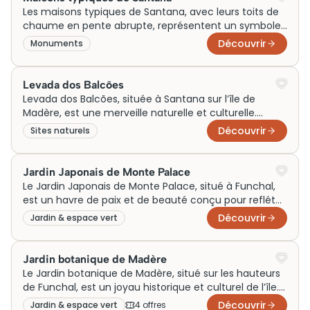
Préparez votre visite pour profiter pleinement de
Les maisons typiques de Santana, avec leurs toits de
cette expérience inoubliable, car sa popularité ne
chaume en pente abrupte, représentent un symbole
cesse de croître auprès des touristes.
culturel distinctif de Madère. Originellement utilisées
Découvrir
Monuments
par les agriculteurs locaux, ces charmantes
habitations datent du XVIe siècle. Elles illustrent le
mode de vie rural traditionnel, alliant simplicité et
Levada dos Balcões
ingéniosité. Aujourd’hui, elles abritent des expositions
Levada dos Balcões, située à Santana sur l’île de
de produits artisanaux régionaux, offrant aux visiteurs
Madère, est une merveille naturelle et culturelle.
un aperçu authentique de l’histoire et de la culture
Construit initialement pour acheminer l’eau vers les
Découvrir
Sites naturels
locales tout en soutenant l’économie locale.
terres agricoles, ce réseau de canaux d’irrigation est
aujourd’hui un sentier de randonnée populaire. Le
parcours mène à des balcons pittoresques offrant
Jardin Japonais de Monte Palace
des panoramas à couper le souffle sur la vallée de
Le Jardin Japonais de Monte Palace, situé à Funchal,
Ribeira da Metade et les montagnes environnantes.
est un havre de paix et de beauté conçu pour refléter
Sa richesse en biodiversité et ses vues
l’harmonie de la nature. Cet espace multi-niveaux
Découvrir
Jardin & espace vert
impressionnantes en font un site incontournable pour
abrite une collection impressionnante d’arbres
les amoureux de la nature.
exotiques, de fleurs chatoyantes et de paisibles
étangs. Autrefois propriété privée, il sert aujourd’hui de
Jardin botanique de Madère
musée vivant, enrichi par des sculptures africaines et
Le Jardin botanique de Madère, situé sur les hauteurs
un musée minéralogique, témoignant de l’influence
de Funchal, est un joyau historique et culturel de l’île.
culturelle et historique interculturelle de l’île.
Initialement conçu pour préserver les espèces
Découvrir
Jardin & espace vert
4
offre
s