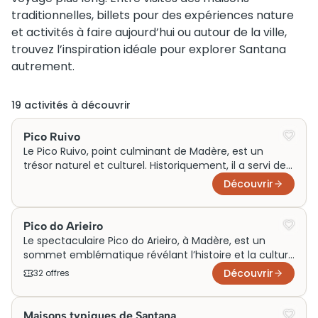
traditionnelles, billets pour des expériences nature
et activités à faire aujourd’hui ou autour de la ville,
trouvez l’inspiration idéale pour explorer Santana
autrement.
19
activité
s
à découvrir
Pico Ruivo
Le Pico Ruivo, point culminant de Madère, est un
trésor naturel et culturel. Historiquement, il a servi de
repère pour les navigateurs. Ses paysages
Découvrir
époustouflants attirent aujourd’hui des randonneurs
du monde entier. En gravissant ses sentiers rocailleux,
vous découvrez la diversité unique de la flore et de la
Pico do Arieiro
faune. Vous profitez de panoramas à couper le
Le spectaculaire Pico do Arieiro, à Madère, est un
souffle.
sommet emblématique révélant l’histoire et la culture
de l’île. Jadis utilisé par les bergers, il attire aujourd’hui
Découvrir
32
offre
s
des randonneurs en quête de panoramas à couper le
souffle. Grâce à ses sentiers bien balisés, la visite est
incontournable pour les amoureux de nature.
Maisons typiques de Santana