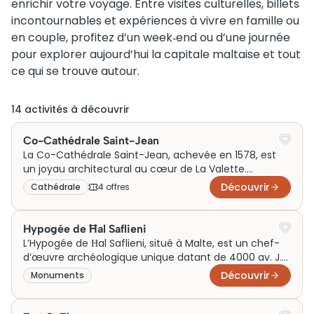
enrichir votre voyage. Entre visites culturelles, billets
incontournables et expériences à vivre en famille ou
en couple, profitez d’un week‑end ou d’une journée
pour explorer aujourd’hui la capitale maltaise et tout
ce qui se trouve autour.
14
activité
s
à découvrir
Co-Cathédrale Saint-Jean
La Co-Cathédrale Saint-Jean, achevée en 1578, est
un joyau architectural au cœur de La Valette.
Ancienne église conventuelle des Chevaliers de Malte,
Découvrir
Cathédrale
4
offre
s
elle incarne un mélange somptueux de marbres
précieux et d’œuvres d’art de maîtres européens, tels
que Caravage. Plus qu’un simple lieu de culte, elle
Hypogée de Ħal Saflieni
témoigne de l’histoire riche et complexe de Malte,
L’Hypogée de Ħal Saflieni, situé à Malte, est un chef-
attirant les visiteurs par son intérieur richement
d’œuvre archéologique unique datant de 4000 av. J.-
décoré et son aura culturelle imposante.
C. Cet incroyable complexe souterrain à plusieurs
Découvrir
Monuments
niveaux servait de lieu de sépulture, révélant des
pratiques funéraires anciennes. Les parois de
l’hypogée sont ornées de peintures et de sculptures