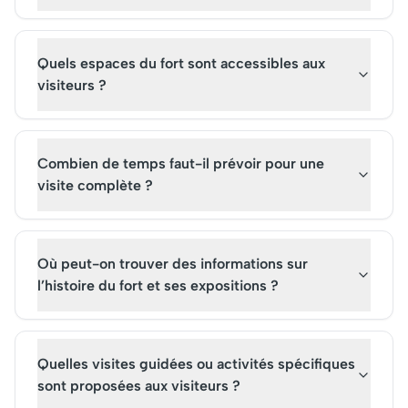
médiévales et splendeurs
des souvenirs
artistiques baroques, offrant
photographiques
un aperçu fascinant du
inoubliables.
passé glorieux de l'île.
Quels espaces du fort sont accessibles aux
visiteurs ?
Combien de temps faut-il prévoir pour une
visite complète ?
Où peut-on trouver des informations sur
l’histoire du fort et ses expositions ?
Quelles visites guidées ou activités spécifiques
sont proposées aux visiteurs ?