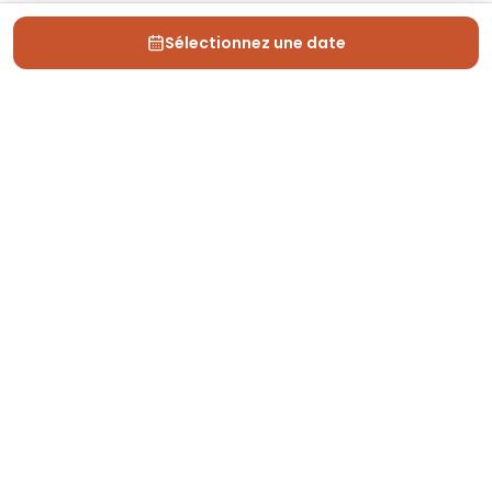
Sélectionnez une date
Depuis 2013, Generation Voyage vous fait découvrir
des expériences mémorables et vous guide pour les
vivre pleinement.
Qui sommes nous ?