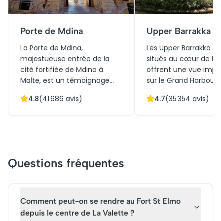
Porte de Mdina
Upper Barrakka G
La Porte de Mdina,
Les Upper Barrakka G
majestueuse entrée de la
situés au cœur de La 
cité fortifiée de Mdina à
offrent une vue impr
Malte, est un témoignage
sur le Grand Harbour,
impressionnant de
symbole de la riche hi
4.8
(
41 686
avis)
4.7
(
35 354
avis)
l'architecture baroque du
maritime de Malte. C
XVIIIe siècle. Accessible par
l'origine en 1661 co
un pont de pierre, cette
espace de détente po
porte accueillait autrefois les
chevaliers de Saint-J
visiteurs de l'ancienne
jardins publics conju
capitale maltaise, imprégnée
beauté naturelle et
Questions fréquentes
d'histoire médiévale et
architecture harmoni
baroque. Symbole de
Les visiteurs profiten
l'héritage culturel maltais,
promenades paisibles
elle incarne la rencontre
café accueillant et d
Comment peut-on se rendre au Fort St Elmo
entre fortifications
de vue idéaux pour c
depuis le centre de La Valette ?