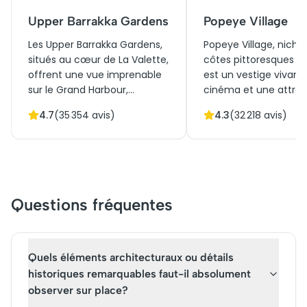
Upper Barrakka Gardens
Popeye Village
Les Upper Barrakka Gardens,
Popeye Village, niché 
situés au cœur de La Valette,
côtes pittoresques de
offrent une vue imprenable
est un vestige vivant
sur le Grand Harbour,
cinéma et une attrac
symbole de la riche histoire
incontournable. Const
4.7
(
35 354
avis)
4.3
(
32 218
avis)
maritime de Malte. Créés à
comme décor pour le
l'origine en 1661 comme
musical "Popeye" de 
espace de détente pour les
village enchanteur s'
chevaliers de Saint-Jean, ces
transformé en parc 
jardins publics conjuguent
dynamique. Vous y
beauté naturelle et
découvrirez des mais
Questions fréquentes
architecture harmonieuse.
bois colorées, immer
Les visiteurs profitent de
dans un cadre nature
promenades paisibles, d'un
époustouflant, offran
café accueillant et de points
promenades en bate
Quels éléments architecturaux ou détails
de vue idéaux pour capturer
des restaurants. Un 
historiques remarquables faut-il absolument
des souvenirs
Popeye Village prom
observer sur place?
photographiques
immersion unique da