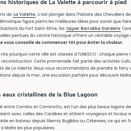
ions historiques de La Valette à parcourir à pied
rts de
La Valette
, c’est plonger dans l’histoire des Chevaliers d
ématique figure parmi les meilleures idées pour savoir que faire
s bastions du Fort Saint-Elme, les
Upper Barrakka Gardens
(avec
 ruelles pentues du centre historique offrent un véritable voyage
 vous conseille de commencer tôt pour éviter la chaleur.
te pourquoi cette ville est classée à l’UNESCO : chaque pierre 
 reconstruction. Cette promenade fait partie des activités cultu
ès de La Valette. Nous vous recommandons de prendre le ferry v
cations depuis la mer, une excursion parfaite pour découvrir Mal
 eaux cristallines de la Blue Lagoon
tué entre Comino et Cominotto, est l’un des plus beaux lagons d
lisent avec celles des Caraïbes et attirent voyageurs et locaux 
cède en bateau depuis Sliema, Buġibba ou Ċirkewwa, ce qui en fa
à Malte les plus populaires.