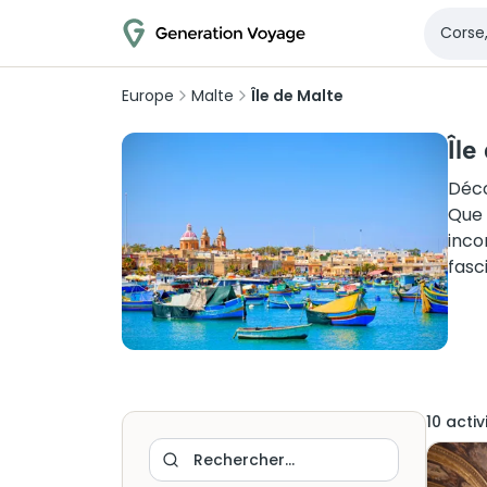
Europe
Malte
Île de Malte
Île
Déco
Que 
inco
fasc
10
activ