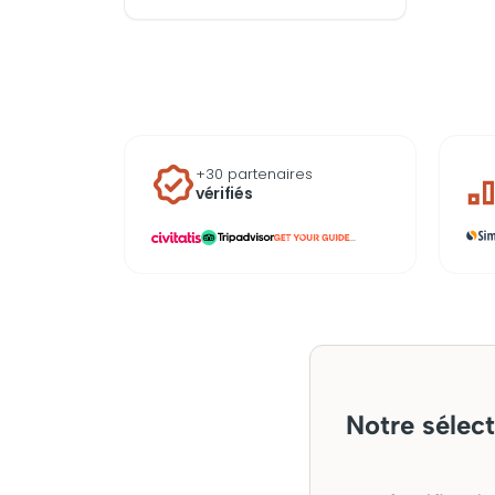
incontournables et
expériences à vivre en
famille ou en couple, profitez
d’un week‑end ou d’une
journée pour explorer
aujourd’hui la capitale
maltaise et tout ce qui se
+30 partenaires
trouve autour.
vérifiés
...
Notre sélect