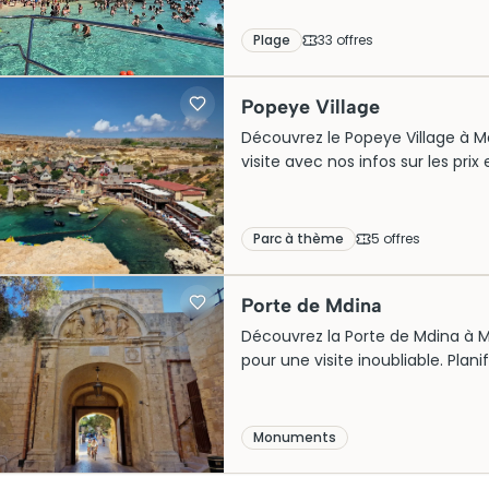
Plage
33
offre
s
Popeye Village
Découvrez le Popeye Village à Mal
visite avec nos infos sur les pri
unique !
Parc à thème
5
offre
s
Porte de Mdina
Découvrez la Porte de Mdina à Mal
pour une visite inoubliable. Plani
Monuments