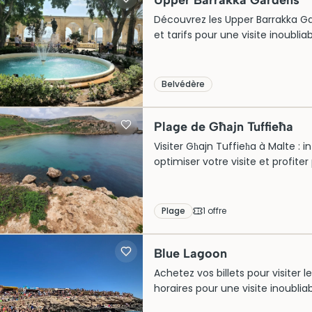
Upper Barrakka Gardens
Découvrez les Upper Barrakka Gard
et tarifs pour une visite inoubli
Belvédère
Plage de Għajn Tuffieħa
Visiter Għajn Tuffieħa à Malte : in
optimiser votre visite et profite
Plage
1
offre
Blue Lagoon
Achetez vos billets pour visiter 
horaires pour une visite inoublia