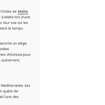
e l’Ordre de
Malte
.
 à Malte lors d’une
 leur vue sur les
 dans le temps.
raconte un siège,
relles
ers Vittoriosa pour
te autrement.
e Méditerranée. Ses
en quête de
it l’une des