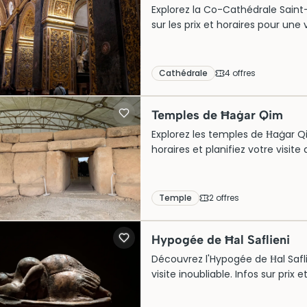
Explorez la Co-Cathédrale Saint-J
sur les prix et horaires pour une
Cathédrale
4
offre
s
Temples de Ħaġar Qim
Explorez les temples de Ħaġar Qi
horaires et planifiez votre visi
vous attend !
Temple
2
offre
s
Hypogée de Ħal Saflieni
Découvrez l'Hypogée de Ħal Saflie
visite inoubliable. Infos sur prix e