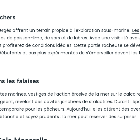
ochers
rgés offrent un terrain propice à l’exploration sous-marine.
Les
s de poisson-lime, de sars et de labres. Avec une visibilité avoi
s profiterez de conditions idéales. Cette partie rocheuse se dév
butants et aux plus expérimentés de s’émerveiller devant les 
s les falaises
ttes marines, vestiges de l’action érosive de la mer sur le calcaire
eant, révélant des cavités jonchées de stalactites. Durant l’é
 temporaire pour les pêcheurs. Aujourd’hui, elles attirent des ave
étanche et soyez prudents : la mer peut réserver des surprises.