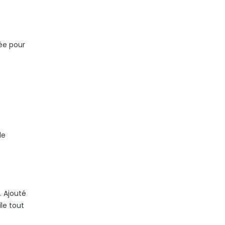
mée pour
de
. Ajouté
île tout