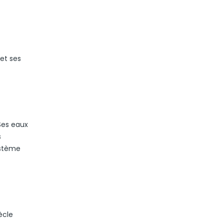
 et ses
 Ses eaux
s
ystème
ècle