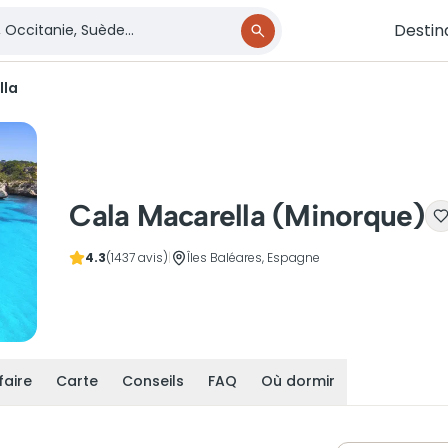
Destin
lla
Cala Macarella (Minorque)
4.3
(1437 avis)
|
Îles Baléares, Espagne
faire
Carte
Conseils
FAQ
Où dormir