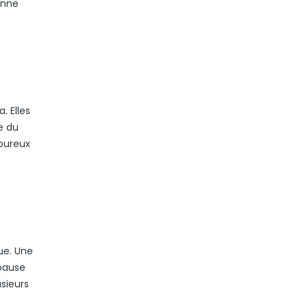
enne
. Elles
e du
moureux
ue. Une
 pause
usieurs