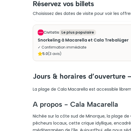
Réservez vos billets
Choisissez des dates de visite pour voir les offre
Civitatis
Le plus populaire
Snorkeling à Macarella et Cala Trebalúger
✓ Confirmation immédiate
5.0
(
3
avis)
Jours & horaires d’ouverture 
La plage de Cala Macarella est accessible librem
A propos -
Cala Macarella
Nichée sur la côte sud de Minorque, la plage de C
pêcheurs locaux, cette crique idyllique, encadré
méditerranéen de l’île. Aujourd’hui, elle nous sé