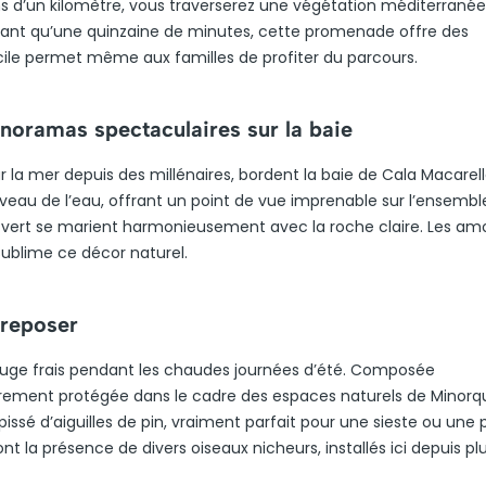
ns d’un kilomètre, vous traverserez une végétation méditerrané
tant qu’une quinzaine de minutes, cette promenade offre des
ile permet même aux familles de profiter du parcours.
anoramas spectaculaires sur la baie
r la mer depuis des millénaires, bordent la baie de Cala Macarella
eau de l’eau, offrant un point de vue imprenable sur l’ensembl
de vert se marient harmonieusement avec la roche claire. Les a
sublime ce décor naturel.
 reposer
fuge frais pendant les chaudes journées d’été. Composée
lièrement protégée dans le cadre des espaces naturels de Minorq
pissé d’aiguilles de pin, vraiment parfait pour une sieste ou une
t la présence de divers oiseaux nicheurs, installés ici depuis pl