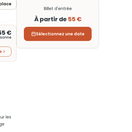
 place
Billet d'entrée
À partir de
55 €
55 €
Sélectionnez une date
rsonne
re
ur les
age