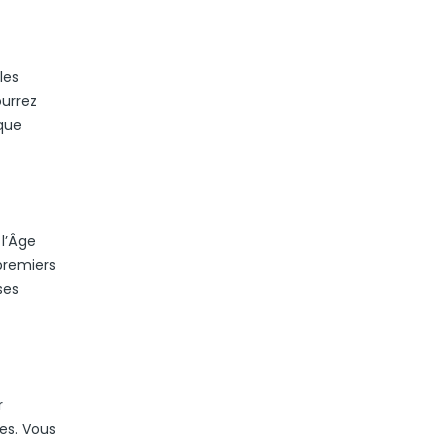
les
ourrez
ique
 l’Âge
premiers
ses
r
res. Vous