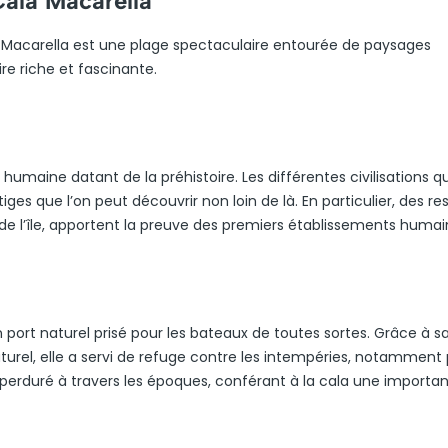
Cala Macarella
a Macarella est une plage spectaculaire entourée de paysages
re riche et fascinante.
maine datant de la préhistoire. Les différentes civilisations qu
iges que l’on peut découvrir non loin de là. En particulier, des re
 de l’île, apportent la preuve des premiers établissements humai
n port naturel prisé pour les bateaux de toutes sortes. Grâce à s
aturel, elle a servi de refuge contre les intempéries, notamment 
a perduré à travers les époques, conférant à la cala une importa