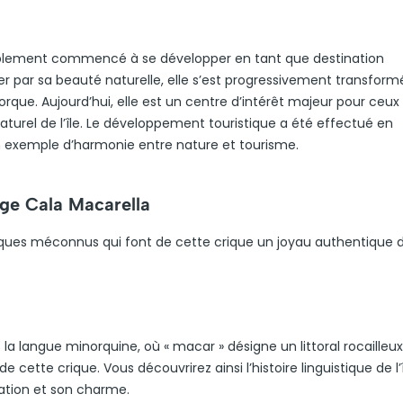
tablement commencé à se développer en tant que destination
ier par sa beauté naturelle, elle s’est progressivement transfor
que. Aujourd’hui, elle est un centre d’intérêt majeur pour ceux
naturel de l’île. Le développement touristique a été effectué en
un exemple d’harmonie entre nature et tourisme.
age Cala Macarella
riques méconnus qui font de cette crique un joyau authentique 
a langue minorquine, où « macar » désigne un littoral rocailleux
de cette crique. Vous découvrirez ainsi l’histoire linguistique de l’
lation et son charme.