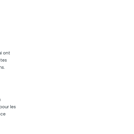
i ont
stes
ns.
a
pour les
nce