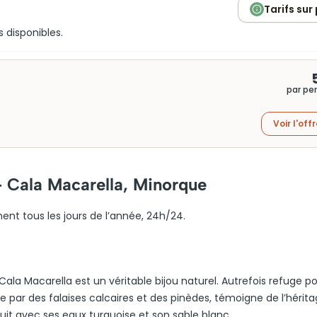
Tarifs sur
s disponibles.
par pe
Voir l'off
– Cala Macarella, Minorque
ent tous les jours de l’année, 24h/24.
ala Macarella est un véritable bijou naturel. Autrefois refuge po
e par des falaises calcaires et des pinèdes, témoigne de l’hérit
duit avec ses eaux turquoise et son sable blanc.