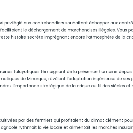
 abri privilégié aux contrebandiers souhaitant échapper aux contrô
égé facilitaient le déchargement de marchandises illégales. Vous p
cette histoire secrète imprégnant encore l’atmosphère de la cr
s ruines talayotiques témoignant de la présence humaine depuis
ématiques de Minorque, révèlent l’adaptation ingénieuse de ses 
ndrez l’importance stratégique de la crique au fil des siècles et 
 cultivées par des fermiers qui profitaient du climat clément pou
gricole rythmait la vie locale et alimentait les marchés insulai