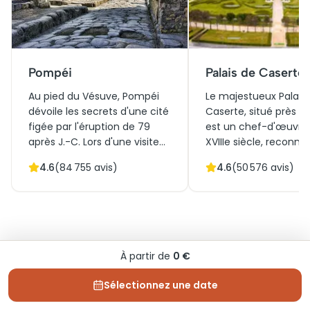
Pompéi
Palais de Caserte
Au pied du Vésuve, Pompéi
Le majestueux Palais
dévoile les secrets d'une cité
Caserte, situé près d
figée par l'éruption de 79
est un chef-d'œuvre
après J.-C. Lors d'une visite
XVIIIe siècle, reconnu
fascinante de Pompéi,
son importance histo
4.6
(
84 755
avis)
4.6
(
50 576
avis)
parcourez ses rues pavées et
culturelle. Conçu par
découvrez des villas ornées
l'architecte Luigi Vanvit
de fresques époustouflantes.
incarne le style baro
Les billets pour Pompéi
italien avec ses som
offrent une immersion dans
jardins et son archite
un passé vibrant, mêlant
grandiose. Initialeme
Questions fréquentes
À partir de
0 €
histoire et intrigue. Explorez le
conçu comme résid
forum, les bains publics et les
royale, il est aujourd'
Sélectionnez une date
temples qui témoignent
attraction touristique
Avant la visite
encore de la vie romaine
Les visiteurs peuvent