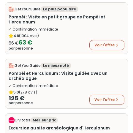
GetYourGuide
Le plus populaire
Pompéi : Visite en petit groupe de Pompéi et
Herculanum
✓ Confirmation immédiate
4.8
(
1004
avis)
63 €
66 €
Voir l'offre
par personne
GetYourGuide
Le mieux noté
Pompéi et Herculanum : Visite guidée avec un
archéologue
✓ Confirmation immédiate
5.0
(
278
avis)
125 €
Voir l'offre
par personne
Civitatis
Meilleur prix
Excursion au site archéologique d'Herculanum