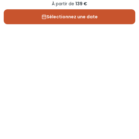
À partir de
139 €
Sélectionnez une date
Depuis 2013, Generation Voyage vous fait découvrir
des expériences mémorables et vous guide pour les
vivre pleinement.
Qui sommes nous ?