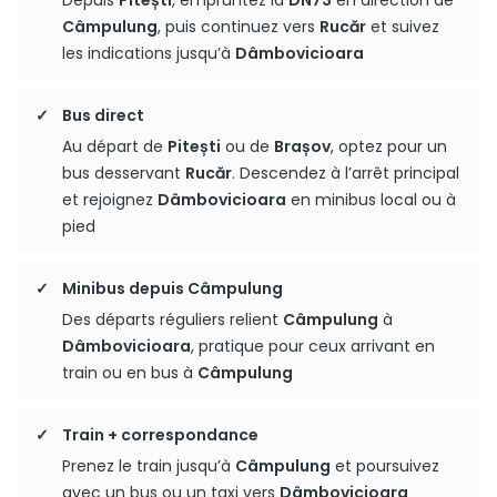
Depuis
Pitești
, empruntez la
DN73
en direction de
Câmpulung
, puis continuez vers
Rucăr
et suivez
les indications jusqu’à
Dâmbovicioara
Bus direct
Au départ de
Pitești
ou de
Brașov
, optez pour un
bus desservant
Rucăr
. Descendez à l’arrêt principal
et rejoignez
Dâmbovicioara
en minibus local ou à
pied
Minibus depuis Câmpulung
Des départs réguliers relient
Câmpulung
à
Dâmbovicioara
, pratique pour ceux arrivant en
train ou en bus à
Câmpulung
Train + correspondance
Prenez le train jusqu’à
Câmpulung
et poursuivez
avec un bus ou un taxi vers
Dâmbovicioara