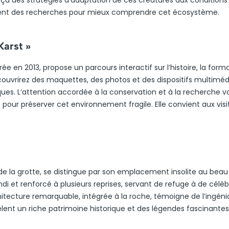
çu des stratégies d’adaptation de ces créatures aux conditions
isent des recherches pour mieux comprendre cet écosystème.
Karst »
ée en 2013, propose un parcours interactif sur l’histoire, la form
écouvrirez des maquettes, des photos et des dispositifs multiméd
. L’attention accordée à la conservation et à la recherche v
pour préserver cet environnement fragile. Elle convient aux visi
de la grotte, se distingue par son emplacement insolite au beau
grandi et renforcé à plusieurs reprises, servant de refuge à de célè
itecture remarquable, intégrée à la roche, témoigne de l’ingéni
vèlent un riche patrimoine historique et des légendes fascinantes