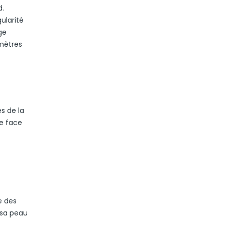
d.
ularité
ge
 mètres
s de la
ne face
e des
 sa peau