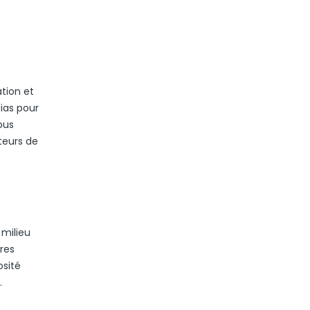
ation et
ias pour
ous
teurs de
 milieu
bres
osité
.