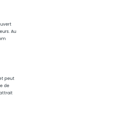
ouvert
teurs. Au
nom
et peut
re de
ttrait