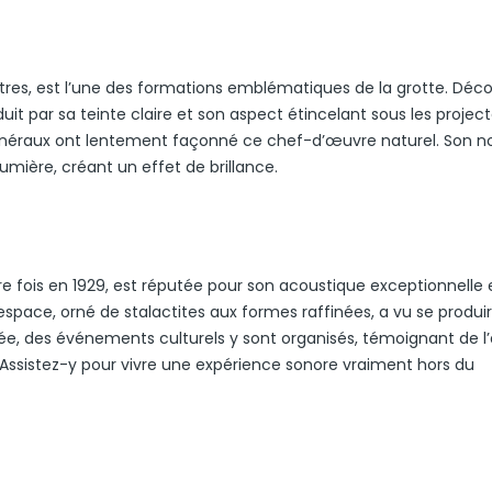
mètres, est l’une des formations emblématiques de la grotte. Déc
duit par sa teinte claire et son aspect étincelant sous les projec
 minéraux ont lentement façonné ce chef-d’œuvre naturel. Son 
lumière, créant un effet de brillance.
re fois en 1929, est réputée pour son acoustique exceptionnelle 
 espace, orné de stalactites aux formes raffinées, a vu se produi
e, des événements culturels y sont organisés, témoignant de l’a
. Assistez-y pour vivre une expérience sonore vraiment hors du