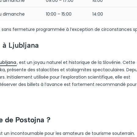
au dimanche
09:00 – 17:00
16:00
au dimanche
10:00 – 15:00
14:00
e, sans fermeture programmée à l’exception de circonstances sp
 à Ljubljana
jubljana
, est un joyau naturel et historique de la Slovénie. Cette
vka, présente des stalactites et stalagmites spectaculaires. Depu
s. Initialement utilisée pour l’exploration scientifique, elle est
. Réserver des billets à l’avance est fortement recommandé pou
te de Postojna ?
est un incontournable pour les amateurs de tourisme souterrain.