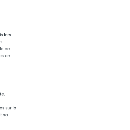
s lors
e
 de ce
es en
te.
s sur la
t sa