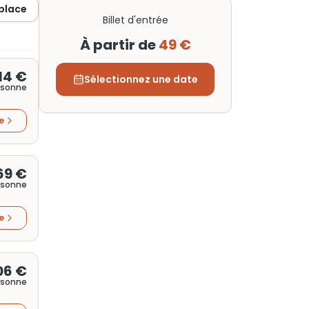
 place
Billet d'entrée
À partir de
49 €
14 €
Sélectionnez une date
rsonne
re
69 €
rsonne
re
06 €
rsonne