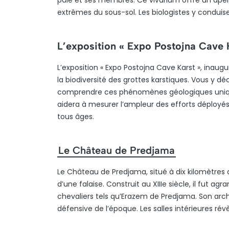
pâle et ses membres. Ce vivarium offre un aper
extrêmes du sous-sol. Les biologistes y condu
L’exposition « Expo Postojna Cave 
L’exposition « Expo Postojna Cave Karst », inaugur
la biodiversité des grottes karstiques. Vous y d
comprendre ces phénomènes géologiques uniques
aidera à mesurer l’ampleur des efforts déployés 
tous âges.
Le Château de Predjama
Le Château de Predjama, situé à dix kilomètres 
d’une falaise. Construit au XIIIe siècle, il fut a
chevaliers tels qu’Erazem de Predjama. Son arch
défensive de l’époque. Les salles intérieures ré