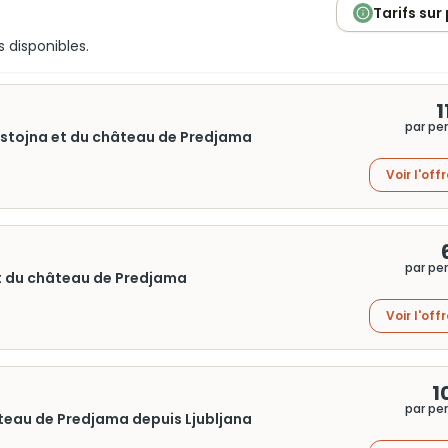
Tarifs sur
s disponibles.
1
par pe
e Postojna et du château de Predjama
Voir l'off
par pe
 et du château de Predjama
Voir l'off
1
par pe
âteau de Predjama depuis Ljubljana