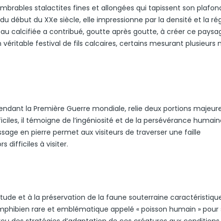
mbrables stalactites fines et allongées qui tapissent son plafon
 début du XXe siècle, elle impressionne par la densité et la rég
au calcifiée a contribué, goutte après goutte, à créer ce paysa
véritable festival de fils calcaires, certains mesurant plusieurs
pendant la Première Guerre mondiale, relie deux portions majeure
ficiles, il témoigne de l’ingéniosité et de la persévérance humai
ssage en pierre permet aux visiteurs de traverser une faille
 difficiles à visiter.
’étude et à la préservation de la faune souterraine caractéristiqu
, amphibien rare et emblématique appelé « poisson humain » pour