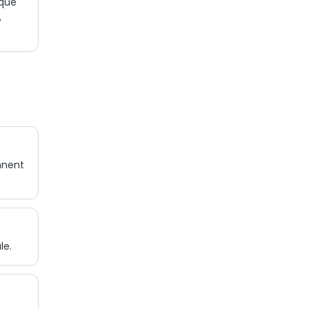
 que
,
nnent
le.