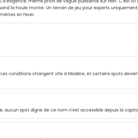
d'exigence, même profil de vague puissante sur reef. C'est ici
 quand la houle monte. Un terrain de jeu pour experts uniquement
mètres en hiver.
. Les conditions changent vite à Madère, et certains spots devie
lle, aucun spot digne de ce nom n'est accessible depuis la capita