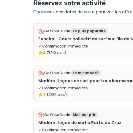
Réservez votre activité
Choisissez des dates de visite pour voir les offre
GetYourGuide
Le plus populaire
Funchal : Cours collectif de surf sur l'île de
✓ Confirmation immédiate
4.7
(
310
avis)
GetYourGuide
Le mieux noté
Madère : leçons de surf pour tous les nivea
✓ Confirmation immédiate
4.8
(
235
avis)
GetYourGuide
Meilleur prix
Madère : leçon de surf à Porto da Cruz
✓ Confirmation immédiate