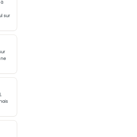
 à
l sur
sur
 ne
,
mais