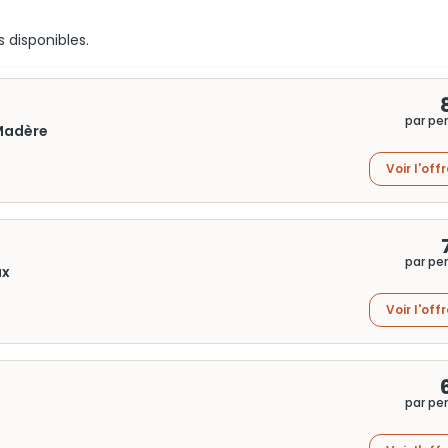
s disponibles.
par pe
 Madère
Voir l'off
par pe
ux
Voir l'off
par pe