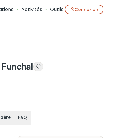
ations
Activités
Outils
Connexion
à Funchal
adère
FAQ