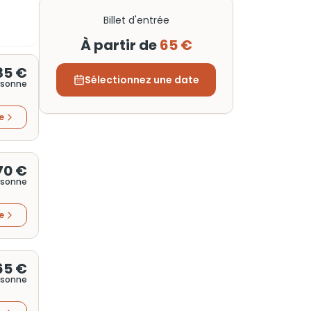
Billet d'entrée
À partir de
65 €
85 €
Sélectionnez une date
rsonne
re
70 €
rsonne
re
65 €
rsonne