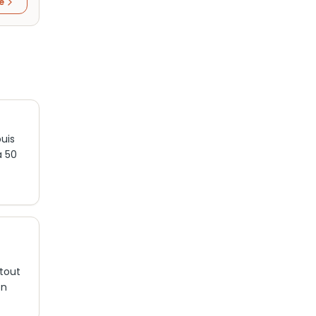
re
uis
à 50
 tout
on