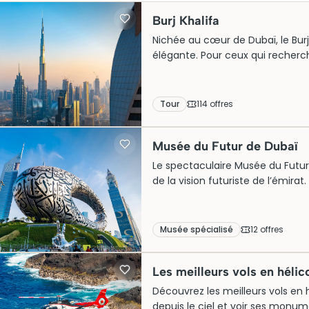
Burj Khalifa
Nichée au cœur de Dubaï, le Bur
élégante. Pour ceux qui recherch
la promesse est celle d’une immer
au sommet du Burj Khalifa, pré
souffle. Que ce soit pour admire
Tour
114
offre
s
spectacles lumineux impressionn
architecturale ne cesse de fasci
Musée du Futur de Dubaï
Le spectaculaire Musée du Futur
de la vision futuriste de l’émir
en forme de tore, cette merve
et technologie. Depuis son ouver
curieuses de découvrir ses exposi
Musée spécialisé
12
offre
s
pour une visite est vivement r
interdimensionnel, devenu incon
Les meilleurs vols en héli
touristique de Dubaï.
Découvrez les meilleurs vols en h
depuis le ciel et voir ses mon