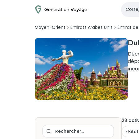
Moyen-Orient
Émirats Arabes Unis
Émirat de
Dub
Déco
dépa
inco
23
activ
Act