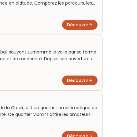
ence en altitude. Comparez les parcours, les
r les billets et activités adaptés à votre envie
Découvrir
ubaï, souvent surnommé la voile par sa forme
nce et de modernité. Depuis son ouverture en
redéfini le luxe avec ses suites somptueuses
uit sur une île artificielle, il joue un rôle
me. Aujourd’hui, des milliers de visiteurs
Découvrir
d’œuvre architectural, souvent en réservant
 exclusive.
st de la Creek, est un quartier emblématique de
ité. Ce quartier vibrant attire les amateurs
s souks colorés, le musée de Dubaï et ses
les voyageurs curieux et les familles, Bur Dubai
et authentique. Une visite ici promet une
Découvrir