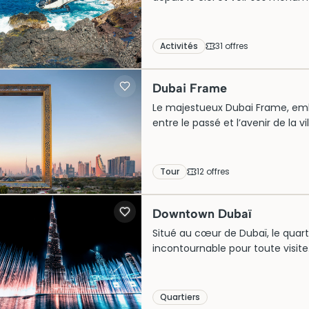
diverses options de survol, chois
réservez facilement parmi de no
Activités
31
offre
s
Dubai Frame
Le majestueux Dubai Frame, em
entre le passé et l’avenir de la v
histoire et innovation, symbolis
futuriste de Dubaï. Inauguré en 201
par ses vues panoramiques impren
Tour
12
offre
s
du Dubai Frame garantit une ex
historique et exploration avant-
Downtown Dubaï
Situé au cœur de Dubaï, le qua
incontournable pour toute visite
impressionnants, dont le célèbre 
et moderne. Ce quartier s’adre
de gamme, de gastronomie de c
Quartiers