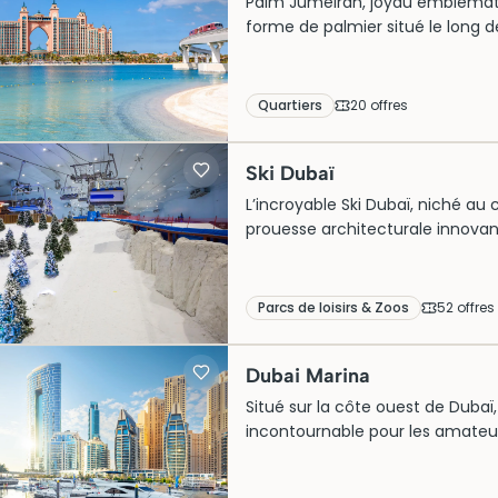
Palm Jumeirah, joyau emblématiq
forme de palmier situé le long 
reconnu pour ses hôtels de luxe,
incarne le glamour et l’innovati
quête de prestige et de détente
Quartiers
20
offre
s
quête d’aventure. Une visite à
inoubliable dans le luxe contemp
Ski Dubaï
L’incroyable Ski Dubaï, niché au
prouesse architecturale innovan
luxe et l’inhabituel. Depuis son 
un domaine enneigé, attirant les
billets pour une visite inoubliabl
Parcs de loisirs & Zoos
52
offre
s
pratiquer divers sports d’hiver
unique et captivant.
Dubai Marina
Situé sur la côte ouest de Dubaï,
incontournable pour les amateur
iconique, avec ses gratte-ciels 
ambiance cosmopolite idéale po