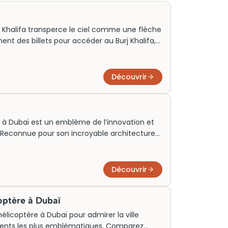
j Khalifa transperce le ciel comme une flèche
ent des billets pour accéder au Burj Khalifa,
sion dans l’extraordinaire. Lors d’une visite
parez-vous à des panoramas à couper le
r le coucher de soleil ou découvrir des
Découvrir
ants sur Dubaï, cette merveille
ner.
 à Dubaï est un emblème de l’innovation et
at. Reconnue pour son incroyable architecture
ille moderne combine harmonieusement art
ture, il attire des foules du monde entier
tions captivantes. La réservation de billets
Découvrir
ecommandée pour explorer cet espace
tournable dans le paysage culturel et
coptère à Dubaï
élicoptère à Dubaï pour admirer la ville
uments les plus emblématiques. Comparez