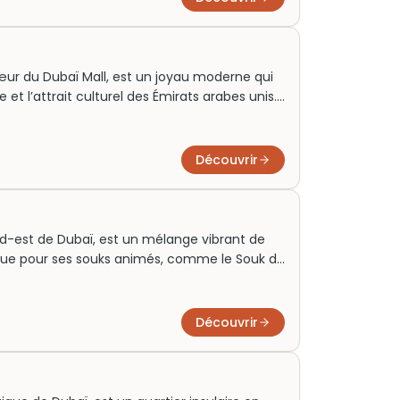
assé fascinant et le présent dynamique de
œur du Dubaï Mall, est un joyau moderne qui
e et l’attrait culturel des Émirats arabes unis.
quer, sa gigantesque baie vitrée abrite des
rd’hui, il attire une foule mondiale, désirant
inant. Réserver des billets pour une visite
Découvrir
ble, consolidant sa popularité en tant
ord-est de Dubaï, est un mélange vibrant de
ique pour ses souks animés, comme le Souk de
a offre une ambiance authentique qui séduit les
de culture. Parfait pour ceux cherchant une
vite à la visite des marchés colorés et des
Découvrir
venturiers urbains et les passionnés de