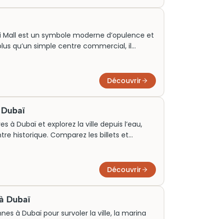
r les amateurs de culture et de loisirs,
rsion inoubliable dans le luxe urbain.
ai Mall est un symbole moderne d’opulence et
 plus qu’un simple centre commercial, il
et historique où le passé et le présent se
tractions incontournables, comme l’aquarium
isiteurs chaque année. Réservez vos billets à
Découvrir
able et découvrez pourquoi il est devenu une
à Dubaï
s à Dubaï et explorez la ville depuis l’eau,
entre historique. Comparez les billets et
r la sortie en bateau qui correspond à votre
Découvrir
 à Dubaï
nes à Dubaï pour survoler la ville, la marina