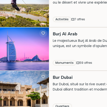
ou le désert et vivre une expéri
durées et les niveaux pour choisi
de hauteur.
Activités
7
offre
s
Burj Al Arab
Le majestueux Burj Al Arab de D
unique, est un symbole d’opule
1999, cet hôtel emblématique a 
et son service exceptionnel. Constr
central dans l’industrie du touris
Monuments
59
offre
s
affluent pour explorer ce chef-
des billets pour une visite guidée
Bur Dubai
Bur Dubai, situé sur la rive oue
Dubaï alliant tradition et modern
d’histoire et de culture avec se
ruelles pittoresques. Idéal pour 
offre une ambiance chaleureuse 
Quartiers