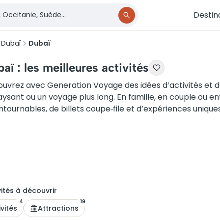
Destin
 Dubaï
Dubaï
aï : les meilleures activités
uvrez avec Generation Voyage des idées d’activités et 
ysant ou un voyage plus long. En famille, en couple ou ent
ntournables, de billets coupe‑file et d’expériences uniques
ité
s
à découvrir
4
19
ivités
Attractions