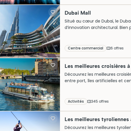
cosmopolite dynamique. Idéal pou
Downtown Dubaï promet une imme
Dubai Mall
Situé au cœur de Dubaï, le Dub
d’innovation architectural. Bien
représente un carrefour culturel 
rencontrent. Connu pour ses at
géant, il attire des millions de v
Centre commercial
6
offre
s
l’avance pour une visite inoubli
institution mondiale.
Les meilleures croisières 
Découvrez les meilleures croisière
entre port, îles artificielles et c
activités disponibles pour choisi
programme de visite.
Activités
345
offre
s
Les meilleures tyroliennes
Découvrez les meilleures tyrolien