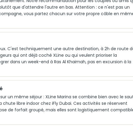
imultanément. Notre recommandation pour les couples ou amis q
utôt que d'attendre l'autre en bas. Attention : ce n'est pas un
ccompagne, vous partez chacun sur votre propre câble en mêm
ux. C'est techniquement une autre destination, à 2h de route d
geurs qui ont déjà coché XLine ou qui veulent prioriser la
égrer dans un week-end à Ras Al Khaimah, pas en excursion à la
é
e sur un même séjour : XLine Marina se combine bien avec le sau
hute libre indoor chez iFly Dubai. Ces activités se réservent
 de forfait groupé, mais elles sont logistiquement compatibl