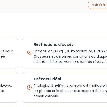
Voir l'off
Restrictions d'accès
AED pour
Entre 50 et 100 kg, 1,30 m minimum, 12 à 65 
tée
Grossesse et certaines conditions cardiaqu
sont rédhibitoires, vérifiez avant de réserver
Créneau idéal
ek-end.
Privilégiez 16h-18h : la lumière est meilleure
ous
les photos et la chaleur plus supportable en
saison estivale.