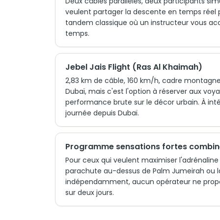
Deux câbles parallèles, deux participants s
veulent partager la descente en temps réel pl
tandem classique où un instructeur vous a
temps.
Jebel Jais Flight (Ras Al Khaimah)
2,83 km de câble, 160 km/h, cadre montagne
Dubaï, mais c'est l'option à réserver aux voya
performance brute sur le décor urbain. À int
journée depuis Dubaï.
Programme sensations fortes combin
Pour ceux qui veulent maximiser l'adrénalin
parachute au-dessus de Palm Jumeirah ou la c
indépendamment, aucun opérateur ne propose
sur deux jours.