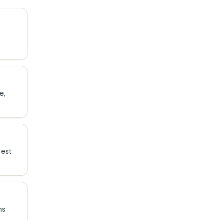
e,
 est
ns