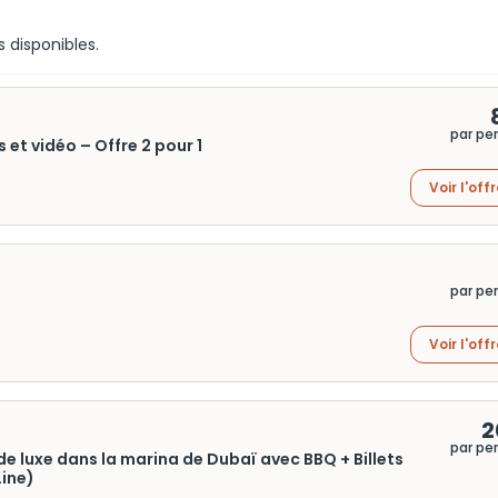
s disponibles.
par pe
 et vidéo – Offre 2 pour 1
Voir l'off
par pe
Voir l'off
2
par pe
de luxe dans la marina de Dubaï avec BBQ + Billets
Line)