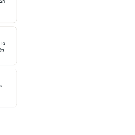
 2h
 la
ès
s
n