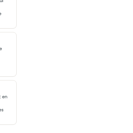
ui
e
e
t en
es