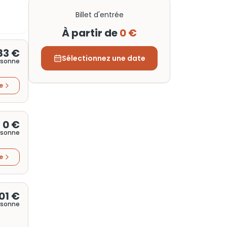
Billet d'entrée
À partir de
0 €
83 €
Sélectionnez une date
rsonne
re
0 €
rsonne
re
01 €
rsonne