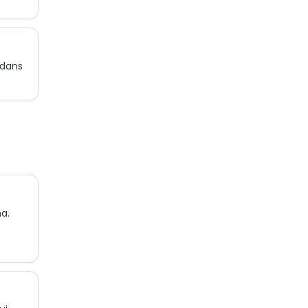
 dans
na.