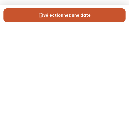
Sélectionnez une date
Depuis 2013, Generation Voyage vous fait découvrir
des expériences mémorables et vous guide pour les
vivre pleinement.
Qui sommes nous ?