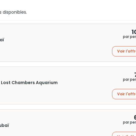
s disponibles.
1
par pe
aï
Voir l'off
par pe
 au Lost Chambers Aquarium
Voir l'off
par pe
Dubaï