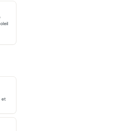
e
oleil
 et