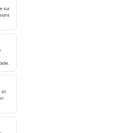
e sur
 sans
e
aide.
 et
on