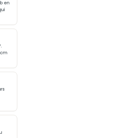
ab en
qui
.
0 cm
urs
au