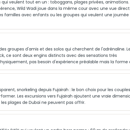
s qui veulent tout en un : toboggans, plages privées, animations.
référence, Wild Wadi joue dans la même cour avec une vue direct
es familles avec enfants ou les groupes qui veulent une journée
eu des groupes d'amis et des solos qui cherchent de l'adrénaline. L
k, ce sont deux engins distincts avec des sensations très
s physiquement, pas besoin d'expérience préalable mais la forme 
rent, snorkeling depuis Fujairah : le bon choix pour les couples
erformer. Les excursions vers Fujairah ajoutent une vraie dimensi
e les plages de Dubaï ne peuvent pas offrir.