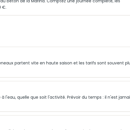
au béton de la Marina. Comptez une journée complète, les
9 €.
neaux partent vite en haute saison et les tarifs sont souvent pl
 l'eau, quelle que soit l'activité. Prévoir du temps : il n'est jama