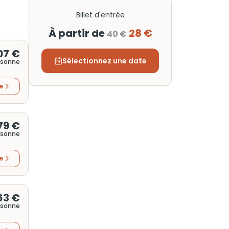
Billet d'entrée
À partir de
28 €
40 €
07 €
Sélectionnez une date
rsonne
re
79 €
rsonne
re
63 €
rsonne