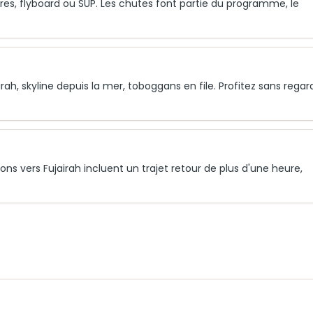
es, flyboard ou SUP. Les chutes font partie du programme, le
jairah, skyline depuis la mer, toboggans en file. Profitez sans regar
ions vers Fujairah incluent un trajet retour de plus d'une heure,