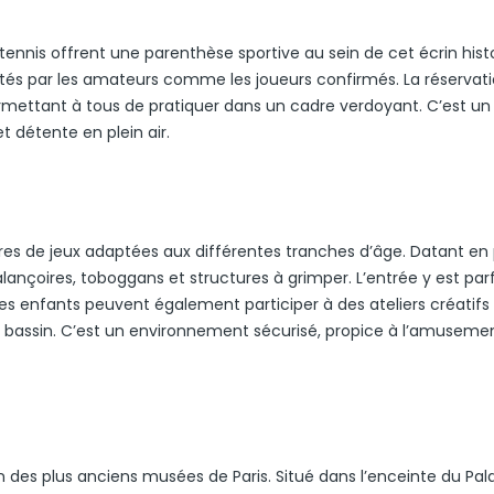
de tennis offrent une parenthèse sportive au sein de cet écrin hist
ntés par les amateurs comme les joueurs confirmés. La réservat
permettant à tous de pratiquer dans un cadre verdoyant. C’est un
t détente en plein air.
res de jeux adaptées aux différentes tranches d’âge. Datant en 
ançoires, toboggans et structures à grimper. L’entrée y est parf
 Les enfants peuvent également participer à des ateliers créatifs
le bassin. C’est un environnement sécurisé, propice à l’amuseme
des plus anciens musées de Paris. Situé dans l’enceinte du Palais