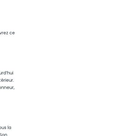
vrez ce
urd’hui
érieur.
onneur,
ous la
 Son