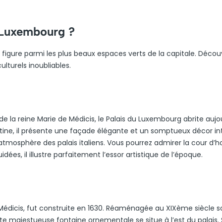
u Luxembourg ?
 figure parmi les plus beaux espaces verts de la capitale. Décou
ulturels inoubliables.
e la reine Marie de Médicis, le Palais du Luxembourg abrite aujo
rentine, il présente une façade élégante et un somptueux décor int
’atmosphère des palais italiens. Vous pourrez admirer la cour d’h
idées, il illustre parfaitement l’essor artistique de l’époque.
édicis, fut construite en 1630. Réaménagée au XIXème siècle s
tte majestueuse fontaine ornementale se situe à l’est du palais.