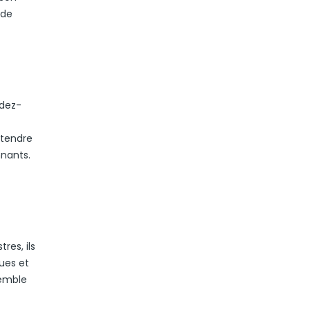
 de
ndez-
étendre
nnants.
res, ils
ques et
semble