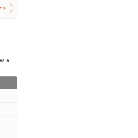
re
ez le