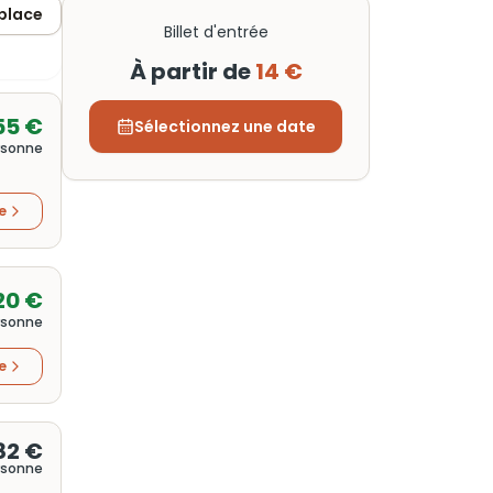
 place
Billet d'entrée
À partir de
14 €
55 €
Sélectionnez une date
rsonne
re
20 €
rsonne
re
82 €
rsonne