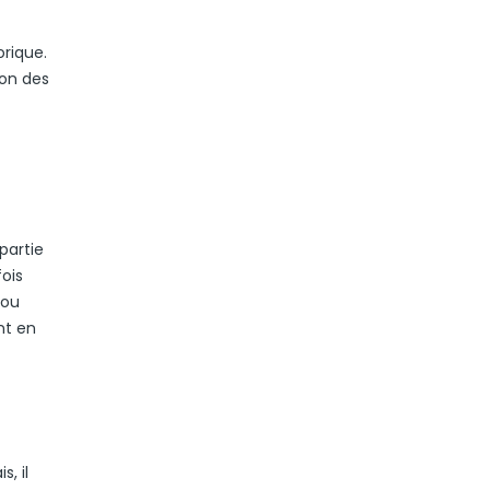
orique.
ion des
partie
ois
 ou
nt en
, il