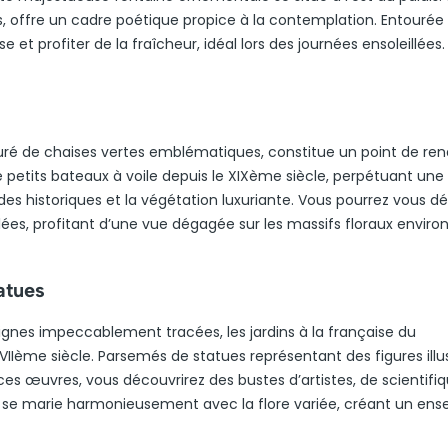
s, offre un cadre poétique propice à la contemplation. Entourée
e et profiter de la fraîcheur, idéal lors des journées ensoleillées.
touré de chaises vertes emblématiques, constitue un point de re
e petits bateaux à voile depuis le XIXème siècle, perpétuant une
çades historiques et la végétation luxuriante. Vous pourrez vous d
lées, profitant d’une vue dégagée sur les massifs floraux enviro
tatues
ignes impeccablement tracées, les jardins à la française du
IIème siècle. Parsemés de statues représentant des figures illust
ces œuvres, vous découvrirez des bustes d’artistes, de scientifi
s se marie harmonieusement avec la flore variée, créant un en