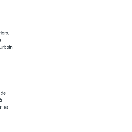
iers,
s
 urbain
 de
 à
 les