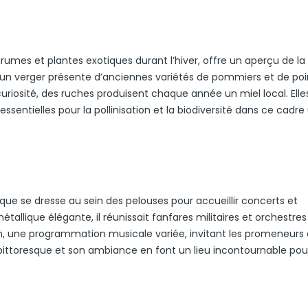
grumes et plantes exotiques durant l’hiver, offre un aperçu de la
 un verger présente d’anciennes variétés de pommiers et de poir
curiosité, des ruches produisent chaque année un miel local. Elle
 essentielles pour la pollinisation et la biodiversité dans ce cadre
sique se dresse au sein des pelouses pour accueillir concerts et
tallique élégante, il réunissait fanfares militaires et orchestres
aison, une programmation musicale variée, invitant les promeneurs
 pittoresque et son ambiance en font un lieu incontournable pour