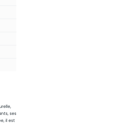
relle,
ants, ses
, il est