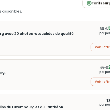
Tarifs sur
s disponibles.
69 €
par pe
urg avec 20 photos retouchées de qualité
Voir l'off
25 €
par pe
urg.
Voir l'off
1
par pe
ardins du Luxembourg et du Panthéon