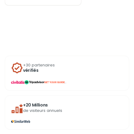
service adapté à votre
budget et à votre horaire,
puis profitez d’un trajet
organisé dès votre arrivée ou
avant votre départ.
+30 partenaires
vérifiés
...
+20 Millions
de visiteurs annuels