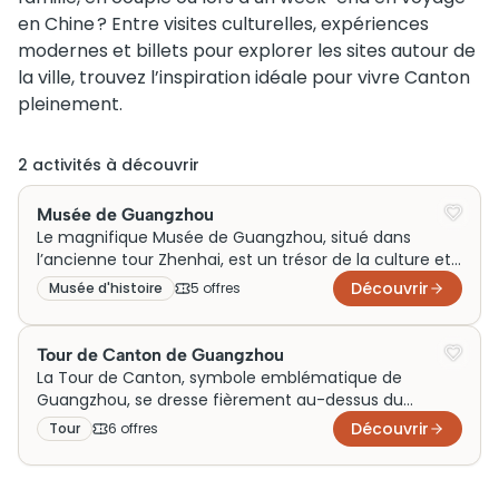
en Chine ? Entre visites culturelles, expériences
modernes et billets pour explorer les sites autour de
la ville, trouvez l’inspiration idéale pour vivre Canton
pleinement.
2
activité
s
à découvrir
Musée de Guangzhou
Le magnifique Musée de Guangzhou, situé dans
l’ancienne tour Zhenhai, est un trésor de la culture et
de l’histoire chinoises. Construit pour surveiller le
Découvrir
Musée d'histoire
5
offre
s
paysage urbain et prévenir les attaques, il offre
aujourd’hui un voyage captivant à travers le passé de
la région. Sa structure imposante attire des visiteurs
Tour de Canton de Guangzhou
du monde entier, qui peuvent facilement réserver des
La Tour de Canton, symbole emblématique de
billets pour explorer ses riches collections. Une visite
Guangzhou, se dresse fièrement au-dessus du
s’impose pour apprécier pleinement son rôle vital
paysage urbain. Inaugurée en 2010, elle illustre le
Découvrir
Tour
6
offre
s
dans la préservation du patrimoine local.
dynamisme moderne de la Chine tout en célébrant
son riche passé. Mélange harmonieux de technologie
et d’art, avec sa structure élancée et ses lumières