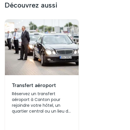
scintillantes, elle offre une vue panoramique
Découvrez aussi
incomparable. Acheter des billets pour une visite est
incontournable pour apprécier la ville sous un nouvel
angle et comprendre son évolution.
Transfert aéroport
Réservez un transfert
aéroport à Canton pour
rejoindre votre hôtel, un
quartier central ou un lieu de
rendez-vous sans détour.
Comparez plusieurs options
de transport, choisissez un