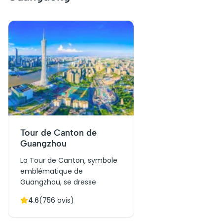
Tour de Canton de
Guangzhou
La Tour de Canton, symbole
emblématique de
Guangzhou, se dresse
fièrement au-dessus du
4.6
(
756
avis)
paysage urbain. Inaugurée
en 2010, elle illustre le