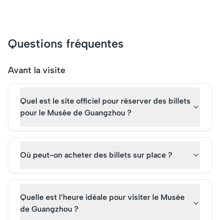
dynamisme moderne de la
Chine tout en célébrant son
riche passé. Mélange
harmonieux de technologie
Questions fréquentes
et d'art, avec sa structure
élancée et ses lumières
scintillantes, elle offre une
Avant la visite
vue panoramique
incomparable. Acheter des
Quel est le site officiel pour réserver des billets
billets pour une visite est
incontournable pour
pour le Musée de Guangzhou ?
apprécier la ville sous un
nouvel angle et comprendre
son évolution.
Où peut-on acheter des billets sur place ?
Quelle est l’heure idéale pour visiter le Musée
de Guangzhou ?