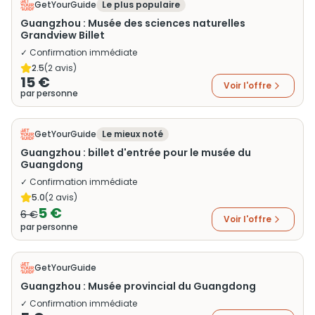
GetYourGuide
Le plus populaire
Guangzhou : Musée des sciences naturelles
Grandview Billet
✓ Confirmation immédiate
2.5
(
2
avis)
15 €
Voir l'offre
par personne
GetYourGuide
Le mieux noté
Guangzhou : billet d'entrée pour le musée du
Guangdong
✓ Confirmation immédiate
5.0
(
2
avis)
5 €
6 €
Voir l'offre
par personne
GetYourGuide
Guangzhou : Musée provincial du Guangdong
✓ Confirmation immédiate