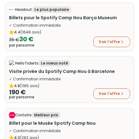
Headout
Le plus populaire
Billets pour le Spotify Camp Nou Barça Museum
✓ Confirmation immédiate
4.4
(
1648
avis)
30 €
36 €
Voir l'offre
par personne
HelloTickets
Le mieux noté
Visite privée du Spotify Camp Nou à Barcelone
✓ Confirmation immédiate
4.8
(
1185
avis)
190 €
Voir l'offre
par personne
Civitatis
Meilleur prix
Billet pour le Musée Spotify Camp Nou
✓ Confirmation immédiate
4.0
(
262
avis)