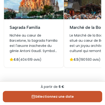
Sagrada Familia
Marché de la Boqu
Nichée au cœur de
Le Marché de la Boque
Barcelone, la Sagrada Familia
situé au cœur de Bar
est l'œuvre inachevée du
est un joyau architec
génie Antoni Gaudí. Symbole
culturel qui remonte a
de l'architecture moderniste,
siècle. Initialement u
4.6
(
404 619
avis)
4.5
(
190 593
avis)
elle fascine par ses tours
marché en plein air, il
élancées et ses façades
aujourd'hui un
sculptées minutieusement.
incontournable pour 
Une visite de la Sagrada
amateurs de gastron
Familia dévoile l'harmonie
les touristes. Avec se
À partir de
6 €
entre nature et spiritualité,
colorés débordant de
Questions fréquentes
sa lumière intérieure
produits frais et locau
Sélectionnez une date
envoûtante. Réserver des
marché offre une
billets pour la Sagrada
expérience sensoriell
Avant la visite