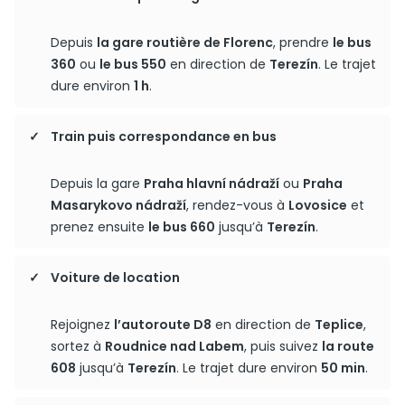
Depuis
la gare routière de Florenc
, prendre
le bus
360
ou
le bus 550
en direction de
Terezín
. Le trajet
dure environ
1 h
.
Train puis correspondance en bus
Depuis la gare
Praha hlavní nádraží
ou
Praha
Masarykovo nádraží
, rendez-vous à
Lovosice
et
prenez ensuite
le bus 660
jusqu’à
Terezín
.
Voiture de location
Rejoignez
l’autoroute D8
en direction de
Teplice
,
sortez à
Roudnice nad Labem
, puis suivez
la route
608
jusqu’à
Terezín
. Le trajet dure environ
50 min
.