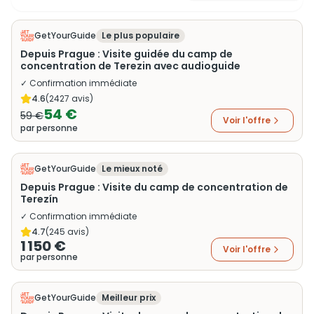
GetYourGuide
Le plus populaire
Depuis Prague : Visite guidée du camp de
concentration de Terezin avec audioguide
✓ Confirmation immédiate
4.6
(
2427
avis)
54 €
59 €
Voir l'offre
par personne
GetYourGuide
Le mieux noté
Depuis Prague : Visite du camp de concentration de
Terezín
✓ Confirmation immédiate
4.7
(
245
avis)
1 150 €
Voir l'offre
par personne
GetYourGuide
Meilleur prix