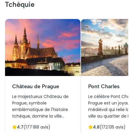
Tchéquie
Château de Prague
Pont Charles
Le majestueux Château de
Le célèbre Pont Charl
Prague, symbole
Prague est un joyau
emblématique de l'histoire
médiéval qui relie la vi
tchèque, domine la ville
ville au quartier de M
depuis le IXe siècle. Jadis
Strana. Construit au 
4.7
(
177 188
avis)
4.8
(
172 135
avis)
siège des rois de Bohême, il
siècle sous le règne 