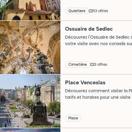
Quartiers
53
offre
s
Ossuaire de Sedlec
Découvrez l'Ossuaire de Sedlec à
votre visite avec nos conseils sur
Cimetière
3
offre
s
Place Venceslas
Découvrez comment visiter la Pla
tarifs et horaires pour une visit
emblématique !
Place