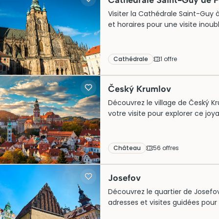
Cathédrale Saint-Guy de 
Visiter la Cathédrale Saint-Guy à
et horaires pour une visite in
Cathédrale
1
offre
Český Krumlov
Découvrez le village de Český K
votre visite pour explorer ce jo
Château
56
offre
s
Josefov
Découvrez le quartier de Josefov
adresses et visites guidées pour