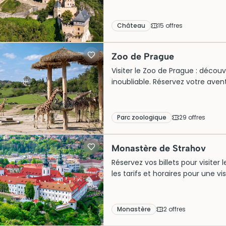
inoubliable.
Château
15
offre
s
Zoo de Prague
Visiter le Zoo de Prague : découvr
inoubliable. Réservez votre ave
Parc zoologique
29
offre
s
Monastère de Strahov
Réservez vos billets pour visite
les tarifs et horaires pour une vis
Monastère
2
offre
s