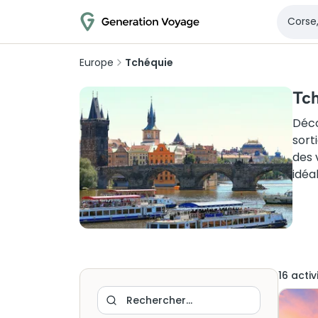
Europe
Tchéquie
Tch
Déco
sort
des 
idéa
16
activ