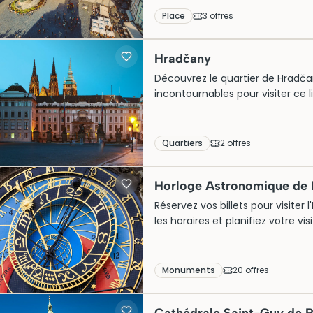
Place
3
offre
s
Hradčany
Découvrez le quartier de Hradčan
incontournables pour visiter ce
Quartiers
2
offre
s
Horloge Astronomique de
Réservez vos billets pour visite
les horaires et planifiez votre v
Monuments
20
offre
s