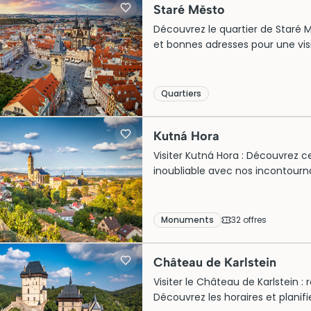
Staré Město
Découvrez le quartier de Staré M
et bonnes adresses pour une visi
Quartiers
Kutná Hora
Visiter Kutná Hora : Découvrez ce 
inoubliable avec nos incontourna
charme.
Monuments
32
offre
s
Château de Karlstein
Visiter le Château de Karlstein :
Découvrez les horaires et planif