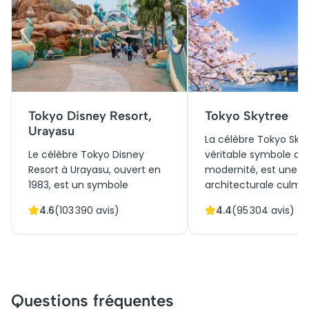
Tokyo Disney Resort,
Tokyo Skytree
Urayasu
La célèbre Tokyo Skyt
Le célèbre Tokyo Disney
véritable symbole de
Resort à Urayasu, ouvert en
modernité, est une p
1983, est un symbole
architecturale culmi
d'harmonie entre tradition
634 mètres. Initiale
4.6
(
103 390
avis)
4.4
(
95 304
avis)
japonaise et magie Disney.
conçue comme tour
Connu pour ses
radiodiffusion, elle jo
architectures inspirées à la
aujourd'hui un rôle ce
fois par les contes de fées et
dans le paysage urba
la culture japonaise, il devint
Tokyo. Sa plateforme
rapidement un lieu
d'observation offre 
Questions fréquentes
incontournable. Initialement
panoramique excepti