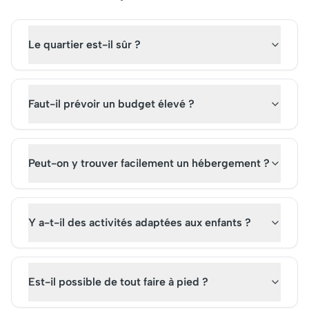
conçu pour offrir une
attirant des millions 
expérience immersive, il a
visiteurs chaque ann
évolué en une attraction
profiter d'une visite
Le quartier est-il sûr ?
touristique de premier plan.
mémorable, il est con
Acheter ses billets à l'avance
d'acheter ses billets 
est essentiel pour profiter
l'avance, tant la popu
pleinement de sa visite.
de cette attraction 
Faut-il prévoir un budget élevé ?
de croître.
Peut-on y trouver facilement un hébergement ?
Y a-t-il des activités adaptées aux enfants ?
Est-il possible de tout faire à pied ?