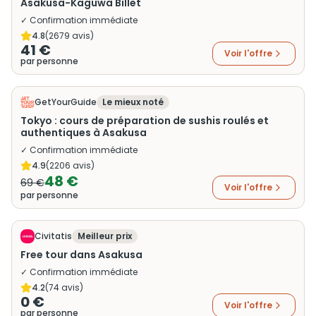
Asakusa-Kaguwa Billet
✓ Confirmation immédiate
4.8
(
2679
avis)
41 €
Voir l'offre
par personne
GetYourGuide
Le mieux noté
Tokyo : cours de préparation de sushis roulés et
authentiques à Asakusa
✓ Confirmation immédiate
4.9
(
2206
avis)
48 €
69 €
Voir l'offre
par personne
Civitatis
Meilleur prix
Free tour dans Asakusa
✓ Confirmation immédiate
4.2
(
74
avis)
0 €
Voir l'offre
par personne