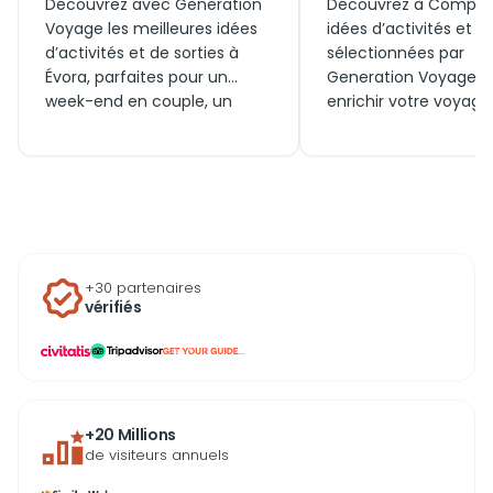
Découvrez avec Generation
Découvrez à Compor
Voyage les meilleures idées
idées d’activités et d
d’activités et de sorties à
sélectionnées par
Évora, parfaites pour un
Generation Voyage p
week-end en couple, un
enrichir votre voyage
voyage en famille ou une
Portugal. Que ce soit
découverte spontanée
famille, en couple ou 
aujourd’hui. Entre visites
temps d’un week-end
historiques, expériences
explorez aujourd’hui l
autour de l’Alentejo et billets
meilleures visites,
incontournables, trouvez
expériences et billets
l’inspiration idéale pour
disponibles autour de
+30 partenaires
explorer cette ville
village préservé, idéa
vérifiés
fascinante.
une escapade authe
et apaisante.
...
+20 Millions
de visiteurs annuels