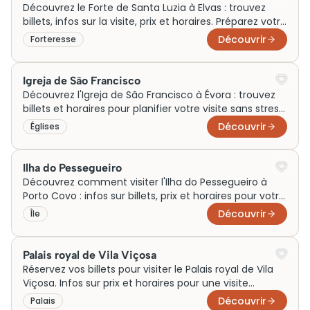
Découvrez le Forte de Santa Luzia à Elvas : trouvez
billets, infos sur la visite, prix et horaires. Préparez votre
aventure historique dès maintenant !
Découvrir
Forteresse
Igreja de São Francisco
Découvrez l'Igreja de São Francisco à Évora : trouvez
billets et horaires pour planifier votre visite sans stress
et explorer ce joyau historique.
Découvrir
Églises
Ilha do Pessegueiro
Découvrez comment visiter l'Ilha do Pessegueiro à
Porto Covo : infos sur billets, prix et horaires pour votre
prochaine visite inoubliable.
Découvrir
Île
Palais royal de Vila Viçosa
Réservez vos billets pour visiter le Palais royal de Vila
Viçosa. Infos sur prix et horaires pour une visite
inoubliable!
Découvrir
Palais