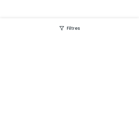
Filtres
Depuis 2013, Generation Voyage vous fait découvrir
des expériences mémorables et vous guide pour les
vivre pleinement.