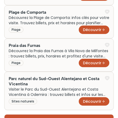
Plage de Comporta
Découvrez la Plage de Comporta: infos clés pour votre
visite. Trouvez billets, prix et horaires pour planifier
votre escapade en un clin d'œil !
Découvrir
Plage
Praia das Furnas
Découvrez la Praia das Furnas à Vila Nova de Milfontes
: trouvez billets, prix, horaires et profitez d'une visite
inoubliable. Réservez dès maintenant !
Découvrir
Plage
Parc naturel du Sud-Ouest Alentejano et Costa
Vicentina
Visiter le Parc du Sud-Ouest Alentejano et Costa
Vicentina à Odemira : trouvez billets et infos sur les
horaires pour une visite inoubliable.
Découvrir
Sites naturels