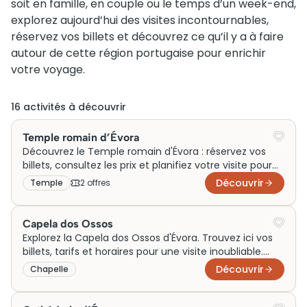
soit en famille, en couple ou le temps d’un week-end,
explorez aujourd’hui des visites incontournables,
réservez vos billets et découvrez ce qu’il y a à faire
autour de cette région portugaise pour enrichir
votre voyage.
16
activité
s
à découvrir
Temple romain d’Évora
Découvrez le Temple romain d'Évora : réservez vos
billets, consultez les prix et planifiez votre visite pour
une expérience mémorable.
Découvrir
Temple
2
offre
s
Capela dos Ossos
Explorez la Capela dos Ossos d'Évora. Trouvez ici vos
billets, tarifs et horaires pour une visite inoubliable.
Réservez votre aventure dès maintenant !
Découvrir
Chapelle