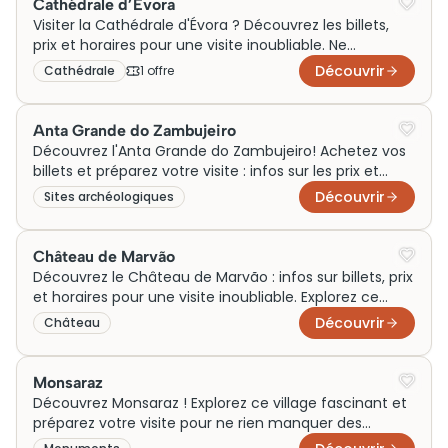
Cathédrale d’Évora
Visiter la Cathédrale d'Évora ? Découvrez les billets,
prix et horaires pour une visite inoubliable. Ne
manquez pas ce joyau historique !
Découvrir
Cathédrale
1
offre
Anta Grande do Zambujeiro
Découvrez l'Anta Grande do Zambujeiro! Achetez vos
billets et préparez votre visite : infos sur les prix et
horaires. Visiter n'a jamais été aussi simple!
Découvrir
Sites archéologiques
Château de Marvão
Découvrez le Château de Marvão : infos sur billets, prix
et horaires pour une visite inoubliable. Explorez ce
joyau historique dès maintenant !
Découvrir
Château
Monsaraz
Découvrez Monsaraz ! Explorez ce village fascinant et
préparez votre visite pour ne rien manquer des
incontournables à faire et à voir.