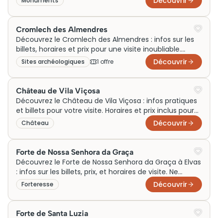
Découvrir
Monuments
Cromlech des Almendres
Découvrez le Cromlech des Almendres : infos sur les
billets, horaires et prix pour une visite inoubliable.
Visiter ce site unique dès maintenant !
Découvrir
Sites archéologiques
1
offre
Château de Vila Viçosa
Découvrez le Château de Vila Viçosa : infos pratiques
et billets pour votre visite. Horaires et prix inclus pour
une expérience inoubliable.
Découvrir
Château
Forte de Nossa Senhora da Graça
Découvrez le Forte de Nossa Senhora da Graça à Elvas
: infos sur les billets, prix, et horaires de visite. Ne
manquez pas ce site incontournable !
Découvrir
Forteresse
Forte de Santa Luzia