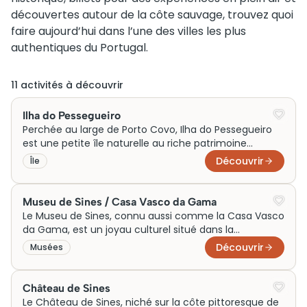
découvertes autour de la côte sauvage, trouvez quoi
faire aujourd’hui dans l’une des villes les plus
authentiques du Portugal.
11
activité
s
à découvrir
Ilha do Pessegueiro
Perchée au large de Porto Covo, Ilha do Pessegueiro
est une petite île naturelle au riche patrimoine
historique et culturel. Elle abrite des vestiges
Découvrir
Île
archéologiques romains et les ruines d’un fort datant
des XVe et XVIe siècles, témoignant de son rôle de
sentinelle maritime. Ce site enchanteur offre
Museu de Sines / Casa Vasco da Gama
également un refuge à une abondante avifaune
Le Museu de Sines, connu aussi comme la Casa Vasco
marine, en faisant une destination idéale pour les
da Gama, est un joyau culturel situé dans la
amateurs d’histoire et de nature.
charmante ville portuaire de Sines. Niché dans un
Découvrir
Musées
ancien château médiéval, il célèbre la vie de
l’explorateur Vasco da Gama, natif de ces lieux, et
l’histoire maritime du Portugal. Avec son architecture
Château de Sines
défensive impressionnante et ses expositions
Le Château de Sines, niché sur la côte pittoresque de