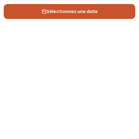
Sélectionnez une date
Depuis 2013, Generation Voyage vous fait découvrir
des expériences mémorables et vous guide pour les
vivre pleinement.
Qui sommes nous ?