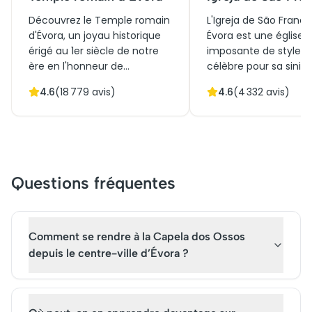
Découvrez le Temple romain
L'Igreja de São Franci
d'Évora, un joyau historique
Évora est une église
érigé au 1er siècle de notre
imposante de style g
ère en l'honneur de
célèbre pour sa sinist
l'empereur Auguste. Situé au
Capela dos Ossos, or
4.6
(
18 779
avis)
4.6
(
4 332
avis)
cœur de la ville, ce
crânes et d'ossemen
monument impressionne par
humains. Construite 
ses vestiges de colonnes en
siècle, elle témoigne
granite et marbre, évoquant
l'histoire riche de l'Al
la grandeur de l'Empire
de la tradition maca
romain. Autrefois lieu de
méditation sur la mort
Questions fréquentes
culte, le temple témoigne de
Jadis lieu de culte, ell
l'importance culturelle de la
fascine aujourd'hui le
région à travers les âges,
visiteurs par son arch
offrant un aperçu fascinant
grandiose et son am
Comment se rendre à la Capela dos Ossos
du patrimoine antique
la fois intrigante et
depuis le centre-ville d’Évora ?
portugais.
contemplative.