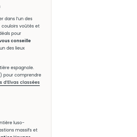
a
er dans l’un des
 couloirs voûtés et
déals pour
ous conseille
un des lieux
ntière espagnole.
0) pour comprendre
ns d’Elvas classées
ntière luso-
astions massifs et