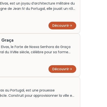
Elvas, est un joyau d’architecture militaire du
ègne de Jean IV du Portugal, elle jouait un rôle
es invasions espagnoles. Ce fort arbore des
s stratégiques, illustrant l’ingéniosité de
hui, il permet aux visiteurs de plonger dans
Découvrir
ion et d’apprécier des vues panoramiques sur
a Graça
 Elvas, le Forte de Nossa Senhora da Graça
l du XVIIIe siècle, célèbre pour sa forme
ur renforcer la défense du Portugal, il offre
es à couper le souffle et accueille des
tes. Symbole de résistance et d’ingéniosité
Découvrir
importance stratégique d’Elvas et de son riche
vas au Portugal, est une prouesse
ècle. Construit pour approvisionner la ville en
lomètres avec des arches élégantes atteignant
 l’ingénierie et du savoir-faire de l’époque,