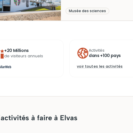
du café à travers des exposition
contemporaine harmonisée avec
Musée des sciences
reliant le passé glorieux du café
Un lieu d’apprentissage et de d
+20 Millions
Activités
dans +100 pays
de visiteurs annuels
voir toutes les activités
activités à faire à Elvas