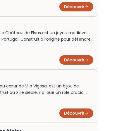
oine mondial de l’UNESCO. Il illustre
Découvrir
veloppement urbain et culturel de la région.
s, le Château de Elvas est un joyau médiéval
 Portugal. Construit à l’origine pour défendre
 offre aujourd’hui des visites captivantes qui
batailles anciennes. Outre ses robustes
éduit par ses panoramas pittoresques sur la
Découvrir
siteurs peuvent également savourer une
e à son restaurant sur place.
 au cœur de Vila Viçosa, est un bijou de
uit au XIIIe siècle, il a joué un rôle crucial
Maison de Bragance. Avec ses imposantes
uses et ses paisibles jardins, il incarne
ale. Aujourd’hui, il offre une plongée
Découvrir
s, attirant les passionnés d’histoire et