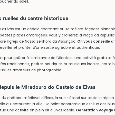
oucher du soleil.
s ruelles du centre historique
ue d’Elvas est un dédale charmant où se mêlent façades blanchie
 petites places ombragées. Vous y croiserez la Praça da Repúblic
ore l’Igreja de Nossa Senhora da Assunção.
On vous conseille d’y
 s’éveiller et profiter d’une sortie agréable et authentique.
ait pour goûter à l’ambiance de l’Alentejo, une activité gratuite à
fés traditionnels, petites boutiques et musiques locales, cette 
aussi les amateurs de photographie.
epuis le Miradouro do Castelo de Elvas
 du château médiéval d’Elvas, la vue s’étend sur toute la région 
toile qui entourent la ville. Ce point panoramique est l’un des plu
tue une activité en plein air à Elvas idéale.
Generation Voyage v