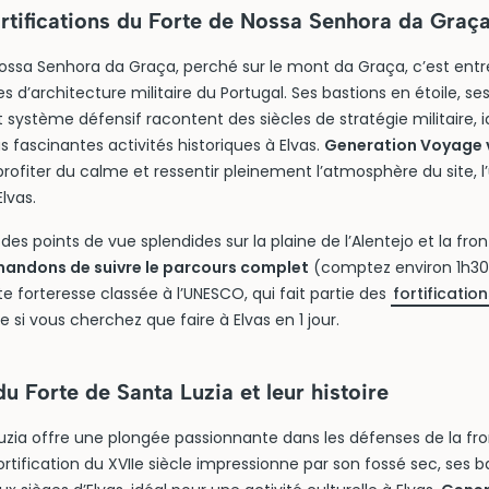
ortifications du Forte de Nossa Senhora da Graç
 Nossa Senhora da Graça, perché sur le mont da Graça, c’est entr
 d’architecture militaire du Portugal. Ses bastions en étoile, ses
système défensif racontent des siècles de stratégie militaire, i
 fascinantes activités historiques à Elvas.
Generation Voyage v
rofiter du calme et ressentir pleinement l’atmosphère du site, l’
lvas.
des points de vue splendides sur la plaine de l’Alentejo et la fro
andons de suivre le parcours complet
(comptez environ 1h3
tte forteresse classée à l’UNESCO, qui fait partie des
fortificatio
te si vous cherchez que faire à Elvas en 1 jour.
u Forte de Santa Luzia et leur histoire
uzia offre une plongée passionnante dans les défenses de la fro
rtification du XVIIe siècle impressionne par son fossé sec, ses b