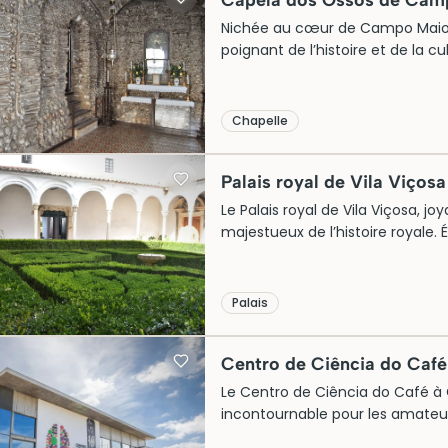
Capela dos Ossos de Cam
Nichée au cœur de Campo Maior
poignant de l’histoire et de la cu
homologue d’Évora, cette chapel
milliers d’ossements humains, u
Construite au XVIIIe siècle, elle sy
Chapelle
À la fois fascinante et solennelle,
mortalité.
Palais royal de Vila Viçosa
Le Palais royal de Vila Viçosa, j
majestueux de l’histoire royale. É
d’été aux ducs de Bragance. D
marbre local, il abrite une colle
Les visites guidées offrent une 
Palais
noblesse portugaise et l’évolutio
Centro de Ciência do Café
Le Centro de Ciência do Café à
incontournable pour les amateurs
région de l’Alentejo, ce centre m