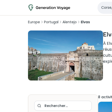
Europe
Portugal
Alentejo
Elvas
Elv
À El
réus
cult
expl
8
activi