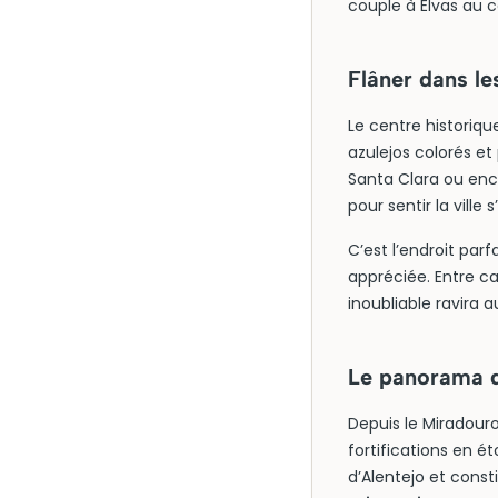
couple à Elvas au c
Flâner dans le
Le centre historiq
azulejos colorés et
Santa Clara ou enc
pour sentir la ville
C’est l’endroit parf
appréciée. Entre ca
inoubliable ravira 
Le panorama d
Depuis le Miradouro
fortifications en é
d’Alentejo et consti