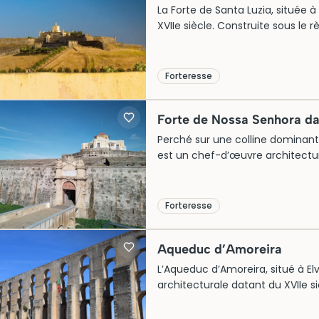
La Forte de Santa Luzia, située à 
XVIIe siècle. Construite sous le r
crucial dans la défense contre l
murailles imposantes et des fossé
l’artillerie de l’époque. Aujourd’
Forteresse
l’histoire tumultueuse de la rég
la campagne alentour.
Forte de Nossa Senhora d
Perché sur une colline dominant
est un chef-d’œuvre architectura
pentagonale unique. Construit po
aujourd’hui des vues panoramiqu
expositions historiques captivan
Forteresse
militaire, ce fort témoigne de l’
héritage culturel.
Aqueduc d’Amoreira
L’Aqueduc d’Amoreira, situé à El
architecturale datant du XVIIe si
eau potable, il s’étend sur 7 ki
31 mètres de hauteur. Symbole de