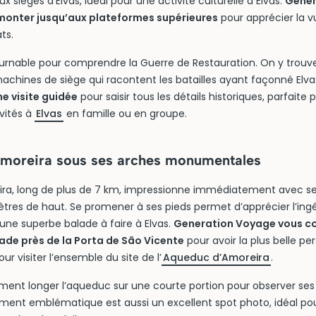
 sièges d’Elvas, idéal pour une activité culturelle à Elvas.
Gener
 monter jusqu’aux plateformes supérieures
pour apprécier la v
ts.
ournable pour comprendre la Guerre de Restauration. On y trouv
achines de siège qui racontent les batailles ayant façonné Elva
 visite guidée
pour saisir tous les détails historiques, parfaite p
vités à
Elvas
en famille ou en groupe.
moreira sous ses arches monumentales
ira, long de plus de 7 km, impressionne immédiatement avec s
ètres de haut. Se promener à ses pieds permet d’apprécier l’ingé
 une superbe balade à faire à Elvas.
Generation Voyage vous co
de près de la Porta de São Vicente
pour avoir la plus belle pe
r visiter l’ensemble du site de l’
Aqueduc d’Amoreira
.
ent longer l’aqueduc sur une courte portion pour observer ses 
ent emblématique est aussi un excellent spot photo, idéal pour