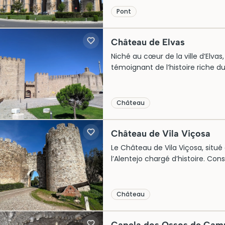
cet aqueduc est inscrit au patrim
Pont
l’importance de l’eau dans le dé
Château de Elvas
Niché au cœur de la ville d’Elva
témoignant de l’histoire riche du
la région, ce fort impressionnant
dévoilent son rôle clé dans les 
remparts et tours, le château s
Château
campagne environnante. Les vi
expérience culinaire unique grâc
Château de Vila Viçosa
Le Château de Vila Viçosa, situé
l’Alentejo chargé d’histoire. Constr
comme résidence royale de la 
fortifications, ses tours majestue
l’élégance et la puissance médiév
Château
fascinante dans le passé portugai
d’architecture.