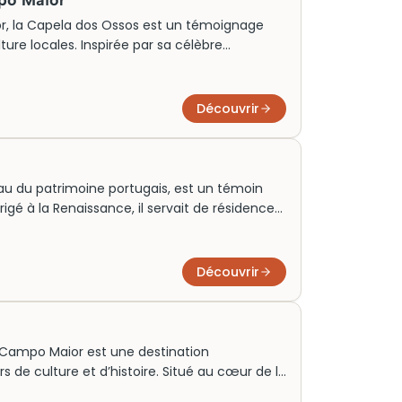
po Maior
, la Capela dos Ossos est un témoignage
lture locales. Inspirée par sa célèbre
le se distingue par ses murs recouverts de
n rappel visuel des épidémies passées.
mbolise la fragilité de la vie et la foi éternelle.
Découvrir
 elle invite à la réflexion sur notre propre
oyau du patrimoine portugais, est un témoin
rigé à la Renaissance, il servait de résidence
ominé par une façade impressionnante en
ction raffinée de meubles et d’œuvres d’art.
plongée immersive dans la vie fastueuse de la
Découvrir
n artistique de l’époque.
 Campo Maior est une destination
 de culture et d’histoire. Situé au cœur de la
oderne explore l’impact historique et culturel