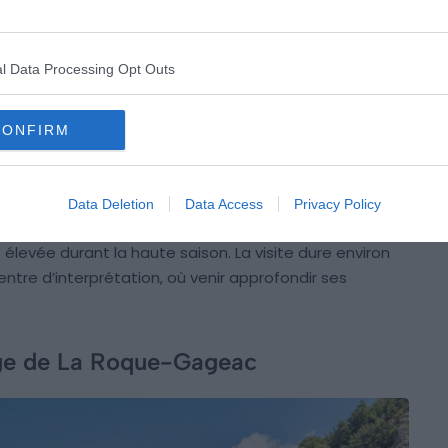
eproduction précise de la grotte originelle donne
l Data Processing Opt Outs
oriques en famille, tout en préservant le site. Les
rêt des visiteurs de tous âges.
CONFIRM
 près de Montignac, la grotte souffre rapidement de
création de Lascaux IV, situé dans le Centre
restitution moderne rassemble les peintures datant
Data Deletion
Data Access
Privacy Policy
t la grotte d’origine. Aussi, pensez à réserver vos
t élevée durant la haute saison. La visite dure environ
ntre d’interprétation, où venir approfondir ses
lage de La Roque-Gageac