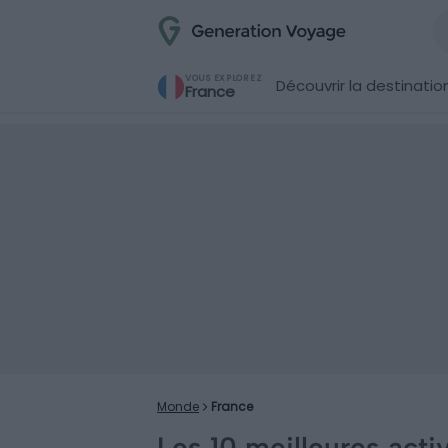
VOUS EXPLOREZ
Découvrir la destinatio
France
Monde
France
Les 10 meilleures activ