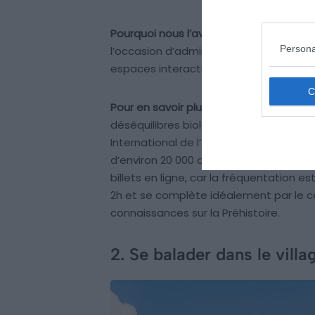
Pourquoi nous l’avons sélectionné :
La r
Persona
l’occasion d’admirer ces trésors préhist
espaces interactifs maintiennent l’inté
Pour en savoir plus :
Découverte en 1940
déséquilibres biologiques, menant à la 
International de l’Art Pariétal. Cette 
d’environ 20 000 ans, tout en protégean
billets en ligne, car la fréquentation es
2h et se complète idéalement par le ce
connaissances sur la Préhistoire.
2. Se balader dans le vil