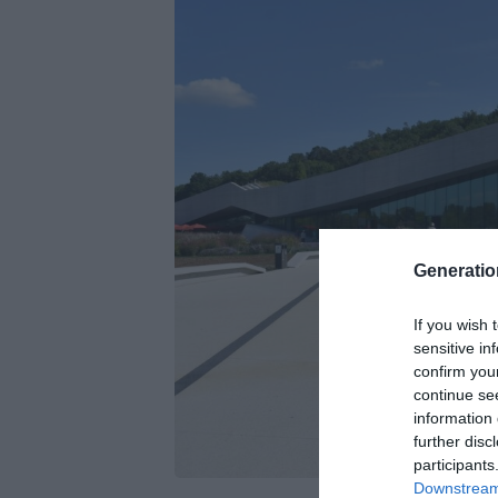
Generati
If you wish 
sensitive in
confirm you
continue se
information 
further disc
participants
Downstream 