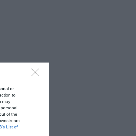
sonal or
ection to
ou may
 personal
out of the
 downstream
B’s List of