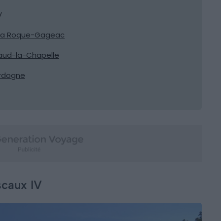
V
e La Roque-Gageac
naud-la-Chapelle
ordogne
scaux IV